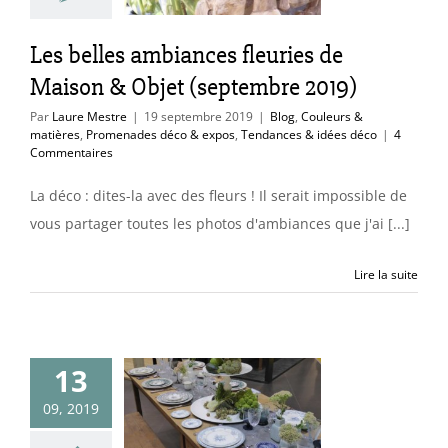
uleurs & matières
des déco & expos
Les belles ambiances fleuries de
ces & idées déco
Maison & Objet (septembre 2019)
Par
Laure Mestre
|
19 septembre 2019
|
Blog
,
Couleurs &
matières
,
Promenades déco & expos
,
Tendances & idées déco
|
4
Commentaires
La déco : dites-la avec des fleurs ! Il serait impossible de
vous partager toutes les photos d'ambiances que j'ai [...]
Lire la suite
ies tables à
13
on & Objet
09, 2019
embre 2019)