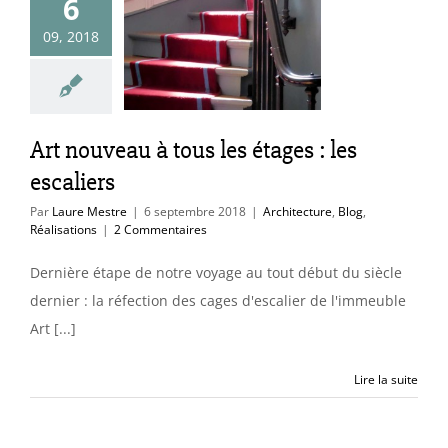
6
ouveau à tous
09, 2018
étages : les
scaliers
itecture
Blog
éalisations
Art nouveau à tous les étages : les
escaliers
Par
Laure Mestre
|
6 septembre 2018
|
Architecture
,
Blog
,
Réalisations
|
2 Commentaires
Dernière étape de notre voyage au tout début du siècle
dernier : la réfection des cages d'escalier de l'immeuble
Art [...]
Lire la suite