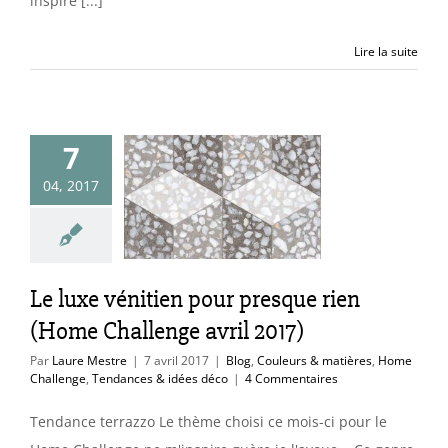
inspire [...]
Lire la suite
uxe vénitien
7
presque rien
04, 2017
e Challenge
ril 2017)
uleurs & matières
e Challenge
Le luxe vénitien pour presque rien
ces & idées déco
(Home Challenge avril 2017)
Par
Laure Mestre
|
7 avril 2017
|
Blog
,
Couleurs & matières
,
Home
Challenge
,
Tendances & idées déco
|
4 Commentaires
Tendance terrazzo Le thème choisi ce mois-ci pour le