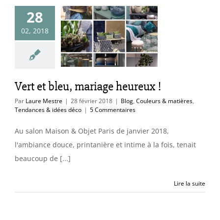
28
t et bleu,
02, 2018
ge heureux !
uleurs & matières
ces & idées déco
Vert et bleu, mariage heureux !
Par
Laure Mestre
|
28 février 2018
|
Blog
,
Couleurs & matières
,
Tendances & idées déco
|
5 Commentaires
Au salon Maison & Objet Paris de janvier 2018,
l'ambiance douce, printanière et intime à la fois, tenait
beaucoup de [...]
Lire la suite