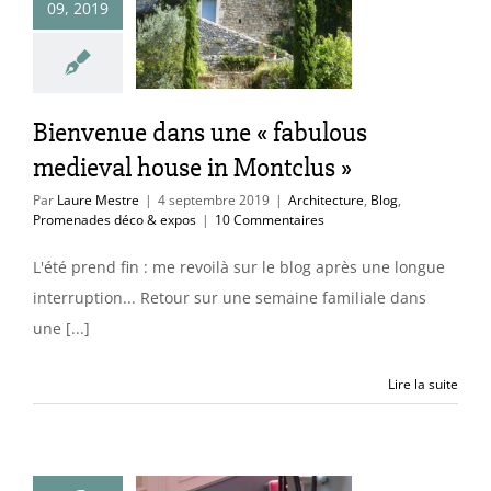
 « fabulous
09, 2019
val house in
ntclus »
itecture
Blog
Bienvenue dans une « fabulous
des déco & expos
medieval house in Montclus »
Par
Laure Mestre
|
4 septembre 2019
|
Architecture
,
Blog
,
Promenades déco & expos
|
10 Commentaires
L'été prend fin : me revoilà sur le blog après une longue
interruption... Retour sur une semaine familiale dans
une [...]
Lire la suite