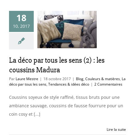
18
o par tous les
s (2) : les
10, 2017
sins Madura
uleurs & matières
par tous les sens
ces & idées déco
La déco par tous les sens (2) : les
coussins Madura
Par
Laure Mestre
|
18 octobre 2017
|
Blog
,
Couleurs & matières
,
La
déco par tous les sens
,
Tendances & idées déco
|
2 Commentaires
Coussins soyeux de style raffiné, tissus bruts pour une
ambiance sauvage, coussins de fausse fourrure pour un
coin cosy et [...]
Lire la suite