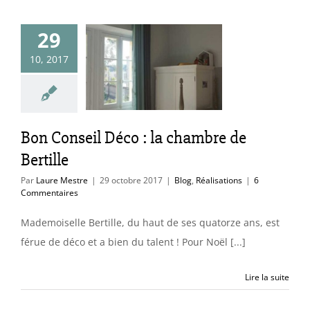
29
onseil Déco :
10, 2017
chambre de
Bertille
g
Réalisations
Bon Conseil Déco : la chambre de
Bertille
Par
Laure Mestre
|
29 octobre 2017
|
Blog
,
Réalisations
|
6
Commentaires
Mademoiselle Bertille, du haut de ses quatorze ans, est
férue de déco et a bien du talent ! Pour Noël [...]
Lire la suite