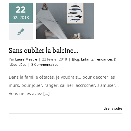
22
 oublier la
02, 2018
aleine…
ants
Tendances &
idées déco
Sans oublier la baleine…
Par
Laure Mestre
|
22 février 2018
|
Blog
,
Enfants
,
Tendances &
idées déco
|
8 Commentaires
Dans la famille cétacés, je voudrais... pour décorer les
murs, pour jouer, ranger, câliner, accrocher, s'amuser...
Vous ne les aviez [...]
Lire la suite