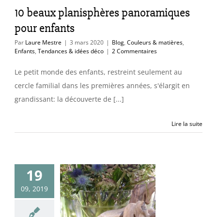
Tendances & idées
10 beaux planisphères panoramiques
déco
pour enfants
Par
Laure Mestre
|
3 mars 2020
|
Blog
,
Couleurs & matières
,
Enfants
,
Tendances & idées déco
|
2 Commentaires
Le petit monde des enfants, restreint seulement au
cercle familial dans les premières années, s'élargit en
grandissant: la découverte de [...]
Lire la suite
es belles
19
nces fleuries
09, 2019
ison & Objet
embre 2019)