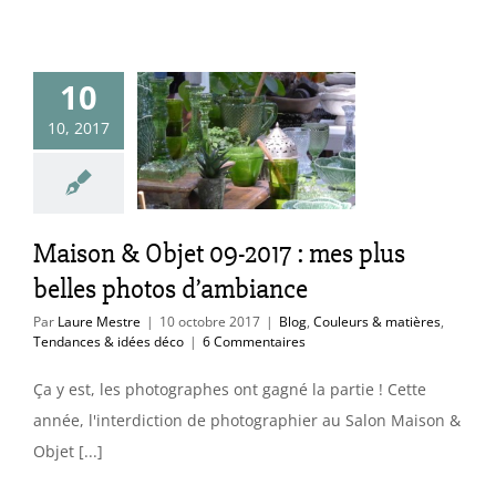
n & Objet 09-
10
 : mes plus
10, 2017
les photos
ambiance
uleurs & matières
Maison & Objet 09-2017 : mes plus
ces & idées déco
belles photos d’ambiance
Par
Laure Mestre
|
10 octobre 2017
|
Blog
,
Couleurs & matières
,
Tendances & idées déco
|
6 Commentaires
Ça y est, les photographes ont gagné la partie ! Cette
année, l'interdiction de photographier au Salon Maison &
Objet [...]