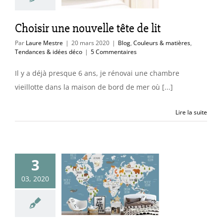
ces & idées déco
Choisir une nouvelle tête de lit
Par
Laure Mestre
|
20 mars 2020
|
Blog
,
Couleurs & matières
,
Tendances & idées déco
|
5 Commentaires
Il y a déjà presque 6 ans, je rénovai une chambre
vieillotte dans la maison de bord de mer où [...]
Lire la suite
0 beaux
3
anisphères
03, 2020
amiques pour
enfants
uleurs & matières