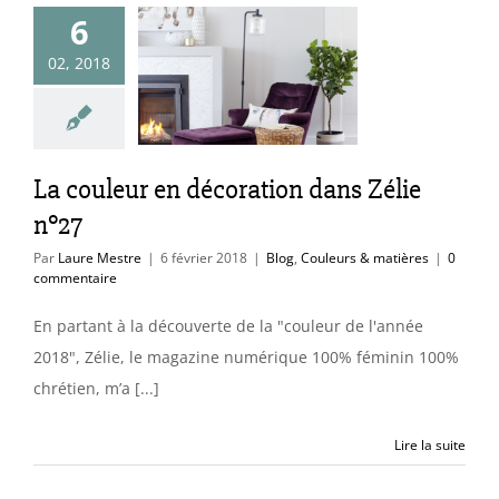
6
couleur en
02, 2018
ration dans
élie n°27
uleurs & matières
La couleur en décoration dans Zélie
n°27
Par
Laure Mestre
|
6 février 2018
|
Blog
,
Couleurs & matières
|
0
commentaire
En partant à la découverte de la "couleur de l'année
2018", Zélie, le magazine numérique 100% féminin 100%
chrétien, m’a [...]
Lire la suite