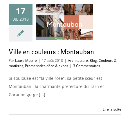
17
en couleurs :
08, 2018
ntauban
ure
Blog
Couleurs
res
Promenades
éco & expos
Ville en couleurs : Montauban
Par
Laure Mestre
|
17 août 2018
|
Architecture
,
Blog
,
Couleurs &
matières
,
Promenades déco & expos
|
3 Commentaires
Si Toulouse est "la ville rose", sa petite sœur est
Montauban : la charmante préfecture du Tarn et
Garonne gorge [...]
Lire la suite