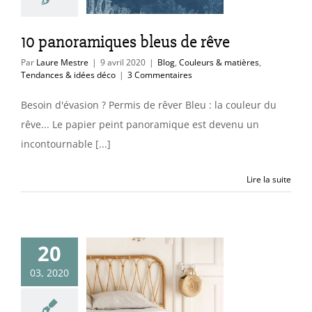
uleurs & matières
ces & idées déco
10 panoramiques bleus de rêve
Par
Laure Mestre
|
9 avril 2020
|
Blog
,
Couleurs & matières
,
Tendances & idées déco
|
3 Commentaires
Besoin d'évasion ? Permis de rêver Bleu : la couleur du
rêve... Le papier peint panoramique est devenu un
incontournable [...]
Lire la suite
20
oisir une
03, 2020
le tête de lit
uleurs & matières