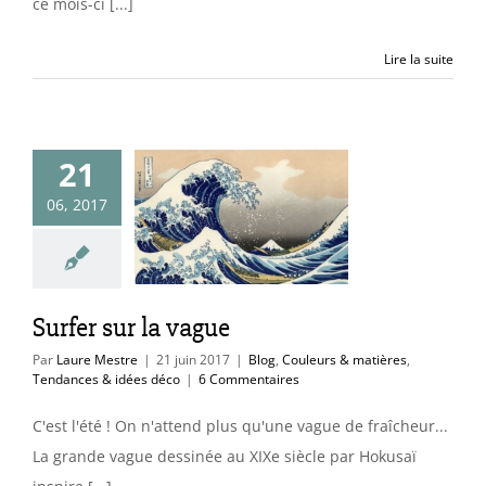
ce mois-ci [...]
Lire la suite
21
06, 2017
 sur la vague
uleurs & matières
ces & idées déco
Surfer sur la vague
Par
Laure Mestre
|
21 juin 2017
|
Blog
,
Couleurs & matières
,
Tendances & idées déco
|
6 Commentaires
C'est l'été ! On n'attend plus qu'une vague de fraîcheur...
La grande vague dessinée au XIXe siècle par Hokusaï