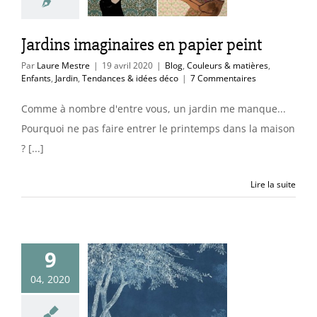
Jardin
Tendances
 idées déco
Jardins imaginaires en papier peint
Par
Laure Mestre
|
19 avril 2020
|
Blog
,
Couleurs & matières
,
Enfants
,
Jardin
,
Tendances & idées déco
|
7 Commentaires
Comme à nombre d'entre vous, un jardin me manque...
Pourquoi ne pas faire entrer le printemps dans la maison
? [...]
Lire la suite
9
anoramiques
04, 2020
us de rêve