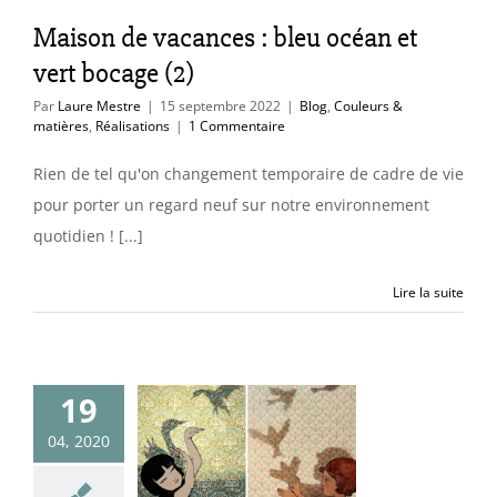
uleurs & matières
Maison de vacances : bleu océan et
éalisations
vert bocage (2)
Par
Laure Mestre
|
15 septembre 2022
|
Blog
,
Couleurs &
matières
,
Réalisations
|
1 Commentaire
Rien de tel qu'on changement temporaire de cadre de vie
pour porter un regard neuf sur notre environnement
quotidien ! [...]
Lire la suite
19
s imaginaires
04, 2020
apier peint
uleurs & matières