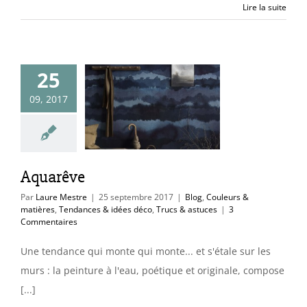
Lire la suite
25
quarêve
09, 2017
uleurs & matières
es & idées déco
cs & astuces
Aquarêve
Par
Laure Mestre
|
25 septembre 2017
|
Blog
,
Couleurs &
matières
,
Tendances & idées déco
,
Trucs & astuces
|
3
Commentaires
Une tendance qui monte qui monte... et s'étale sur les
murs : la peinture à l'eau, poétique et originale, compose
[...]