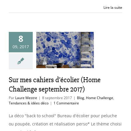
Lire la suite
mes cahiers
8
olier (Home
09, 2017
hallenge
embre 2017)
ome Challenge
Sur mes cahiers d’écolier (Home
ces & idées déco
Challenge septembre 2017)
Par
Laure Mestre
|
8 septembre 2017
|
Blog
,
Home Challenge
,
Tendances & idées déco
|
1 Commentaire
La déco "back to school" Bureau d'écolier pour peluche
ou poupée, création et réalisation perso* Le thème choisi