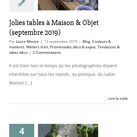
uleurs & matières
d'art
Promenades
xpos
Tendances &
Jolies tables à Maison & Objet
idées déco
(septembre 2019)
Par
Laure Mestre
|
13 septembre 2019
|
Blog
,
Couleurs &
matières
,
Métiers d'art
,
Promenades déco & expos
,
Tendances &
idées déco
|
2 Commentaires
Il est bien loin le temps où les photographies étaient
interdites sur tous les stands, ou presque, du salon
Maison [...]
Lire la suite
venue dans
4