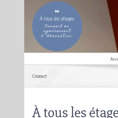
Passer
au
contenu
Acc
Contact
À tous les étag