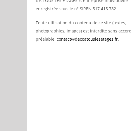
« À TOUS LES ÉTAGES », entreprise individuelle
enregistrée sous le n° SIREN 517 415 782.
Toute utilisation du contenu de ce site (textes,
photographies, images) est interdite sans accor
préalable.
contact@decoatouslesetages.fr
.