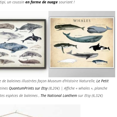
tipi, un coussin
en forme de nuage
souriant !
 de baleines illustrées façon Museum d’Histoire Naturelle,
Le Petit
leines
QuantumPrints sur Etsy
(8,20€) | Affiche « whales », planche
ntes espèces de baleines ,
The National Lanthem
sur Etsy (6,32€)