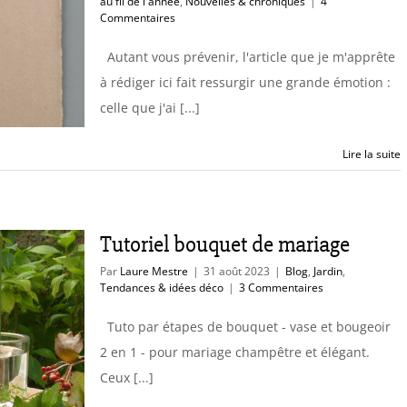
au fil de l'année
,
Nouvelles & chroniques
|
4
Commentaires
Autant vous prévenir, l'article que je m'apprête
à rédiger ici fait ressurgir une grande émotion :
celle que j'ai [...]
Lire la suite
Tutoriel bouquet de mariage
Par
Laure Mestre
|
31 août 2023
|
Blog
,
Jardin
,
Tendances & idées déco
|
3 Commentaires
Tuto par étapes de bouquet - vase et bougeoir
2 en 1 - pour mariage champêtre et élégant.
Ceux [...]