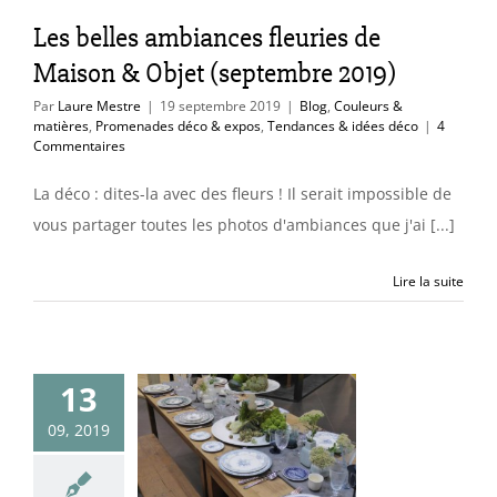
des déco & expos
Les belles ambiances fleuries de
ces & idées déco
Maison & Objet (septembre 2019)
Par
Laure Mestre
|
19 septembre 2019
|
Blog
,
Couleurs &
matières
,
Promenades déco & expos
,
Tendances & idées déco
|
4
Commentaires
La déco : dites-la avec des fleurs ! Il serait impossible de
vous partager toutes les photos d'ambiances que j'ai [...]
Lire la suite
ies tables à
13
on & Objet
09, 2019
embre 2019)
uleurs & matières