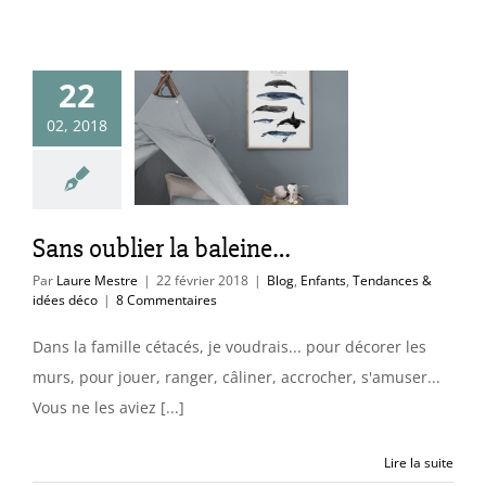
22
 oublier la
02, 2018
aleine…
ants
Tendances &
idées déco
Sans oublier la baleine…
Par
Laure Mestre
|
22 février 2018
|
Blog
,
Enfants
,
Tendances &
idées déco
|
8 Commentaires
Dans la famille cétacés, je voudrais... pour décorer les
murs, pour jouer, ranger, câliner, accrocher, s'amuser...
Vous ne les aviez [...]
Lire la suite