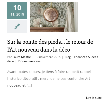
a pointe des
10
 le retour de
11, 2018
 nouveau dans
la déco
endances & idées
Sur la pointe des pieds… le retour de
déco
l’Art nouveau dans la déco
Par
Laure Mestre
|
10 novembre 2018
|
Blog
,
Tendances & idées
déco
|
2 Commentaires
Avant toutes choses, je tiens à faire un petit rappel
historico-décoratif : merci de ne pas confondre Art
nouveau et [...]
Lire la suite