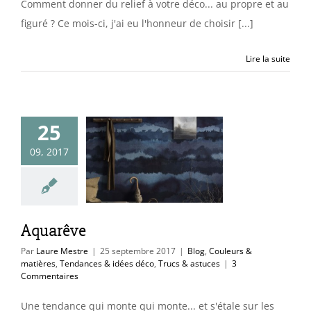
Comment donner du relief à votre déco... au propre et au
figuré ? Ce mois-ci, j'ai eu l'honneur de choisir [...]
Lire la suite
25
quarêve
09, 2017
uleurs & matières
es & idées déco
cs & astuces
Aquarêve
Par
Laure Mestre
|
25 septembre 2017
|
Blog
,
Couleurs &
matières
,
Tendances & idées déco
,
Trucs & astuces
|
3
Commentaires
Une tendance qui monte qui monte... et s'étale sur les