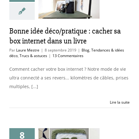
rnet dans un
livre
endances & idées
Bonne idée déco/pratique : cacher sa
Trucs & astuces
box internet dans un livre
Par
Laure Mestre
|
8 septembre 2019
|
Blog
,
Tendances & idées
déco
,
Trucs & astuces
|
13 Commentaires
Comment cacher votre box internet ? Notre mode de vie
ultra connecté a ses revers... kilomètres de câbles, prises
multiples, [...]
Lire la suite
meilleures
8
ses pour une