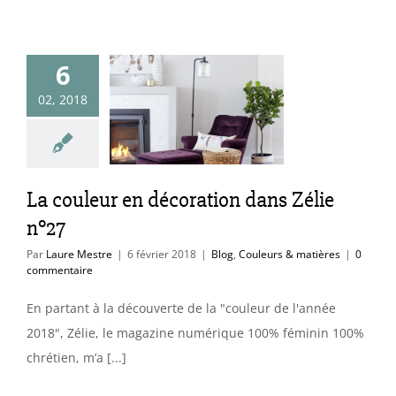
6
couleur en
02, 2018
ration dans
élie n°27
uleurs & matières
La couleur en décoration dans Zélie
n°27
Par
Laure Mestre
|
6 février 2018
|
Blog
,
Couleurs & matières
|
0
commentaire
En partant à la découverte de la "couleur de l'année
2018", Zélie, le magazine numérique 100% féminin 100%
chrétien, m’a [...]