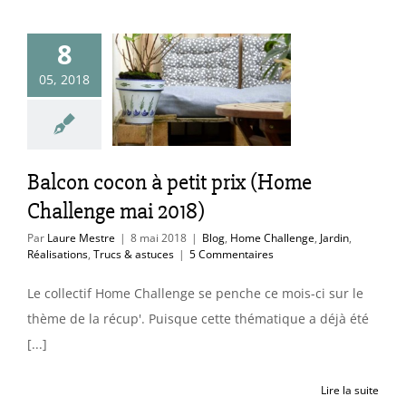
on cocon à
8
t prix (Home
05, 2018
llenge mai
2018)
ome Challenge
alisations
Trucs &
Balcon cocon à petit prix (Home
astuces
Challenge mai 2018)
Par
Laure Mestre
|
8 mai 2018
|
Blog
,
Home Challenge
,
Jardin
,
Réalisations
,
Trucs & astuces
|
5 Commentaires
Le collectif Home Challenge se penche ce mois-ci sur le
thème de la récup'. Puisque cette thématique a déjà été
[...]
Lire la suite