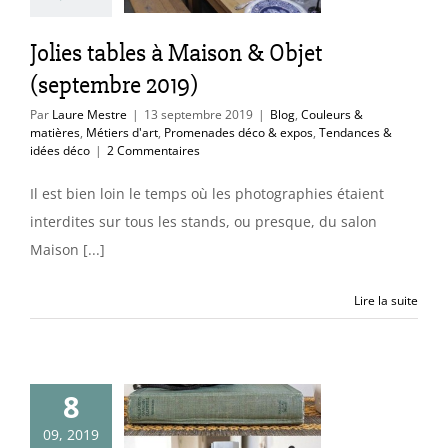
d'art
Promenades
xpos
Tendances &
Jolies tables à Maison & Objet
idées déco
(septembre 2019)
Par
Laure Mestre
|
13 septembre 2019
|
Blog
,
Couleurs &
matières
,
Métiers d'art
,
Promenades déco & expos
,
Tendances &
idées déco
|
2 Commentaires
Il est bien loin le temps où les photographies étaient
interdites sur tous les stands, ou presque, du salon
Maison [...]
Lire la suite
nne idée
8
/pratique :
09, 2019
her sa box