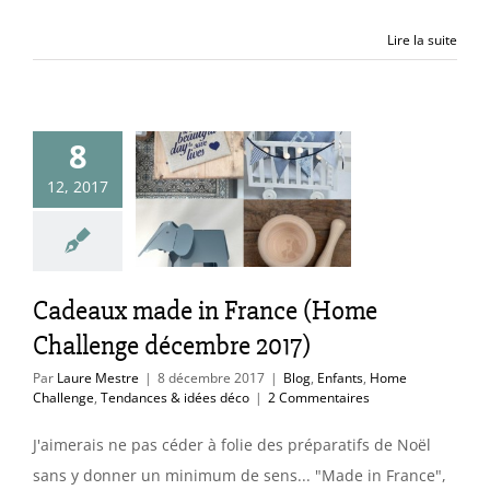
Lire la suite
aux made in
8
nce (Home
12, 2017
hallenge
mbre 2017)
Enfants
Home
nge
Tendances &
Cadeaux made in France (Home
idées déco
Challenge décembre 2017)
Par
Laure Mestre
|
8 décembre 2017
|
Blog
,
Enfants
,
Home
Challenge
,
Tendances & idées déco
|
2 Commentaires
J'aimerais ne pas céder à folie des préparatifs de Noël
sans y donner un minimum de sens... "Made in France",