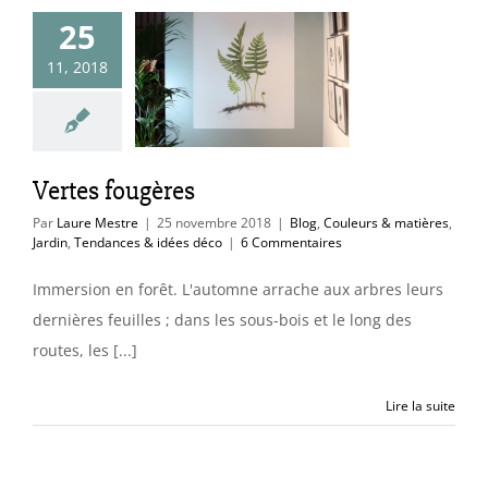
25
es fougères
11, 2018
uleurs & matières
endances & idées
déco
Vertes fougères
Par
Laure Mestre
|
25 novembre 2018
|
Blog
,
Couleurs & matières
,
Jardin
,
Tendances & idées déco
|
6 Commentaires
Immersion en forêt. L'automne arrache aux arbres leurs
dernières feuilles ; dans les sous-bois et le long des
routes, les [...]
Lire la suite