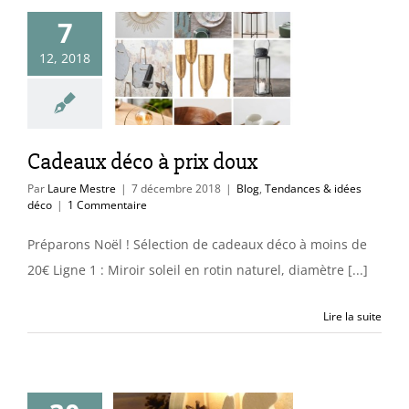
7
aux déco à
12, 2018
rix doux
endances & idées
déco
Cadeaux déco à prix doux
Par
Laure Mestre
|
7 décembre 2018
|
Blog
,
Tendances & idées
déco
|
1 Commentaire
Préparons Noël ! Sélection de cadeaux déco à moins de
20€ Ligne 1 : Miroir soleil en rotin naturel, diamètre [...]
Lire la suite