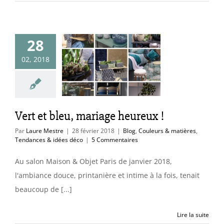
28
t et bleu,
02, 2018
ge heureux !
uleurs & matières
ces & idées déco
Vert et bleu, mariage heureux !
Par
Laure Mestre
|
28 février 2018
|
Blog
,
Couleurs & matières
,
Tendances & idées déco
|
5 Commentaires
Au salon Maison & Objet Paris de janvier 2018,
l'ambiance douce, printanière et intime à la fois, tenait
beaucoup de [...]
Lire la suite