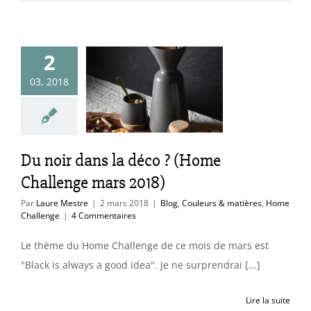
oir dans la
2
o ? (Home
03, 2018
lenge mars
2018)
uleurs & matières
Du noir dans la déco ? (Home
e Challenge
Challenge mars 2018)
Par
Laure Mestre
|
2 mars 2018
|
Blog
,
Couleurs & matières
,
Home
Challenge
|
4 Commentaires
Le thème du Home Challenge de ce mois de mars est
"Black is always a good idea". Je ne surprendrai [...]
Lire la suite