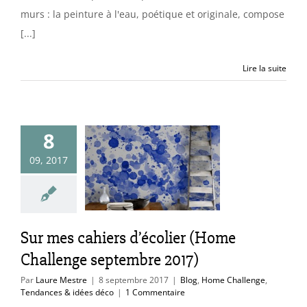
murs : la peinture à l'eau, poétique et originale, compose
[...]
Lire la suite
mes cahiers
8
olier (Home
09, 2017
hallenge
embre 2017)
ome Challenge
Sur mes cahiers d’écolier (Home
ces & idées déco
Challenge septembre 2017)
Par
Laure Mestre
|
8 septembre 2017
|
Blog
,
Home Challenge
,
Tendances & idées déco
|
1 Commentaire