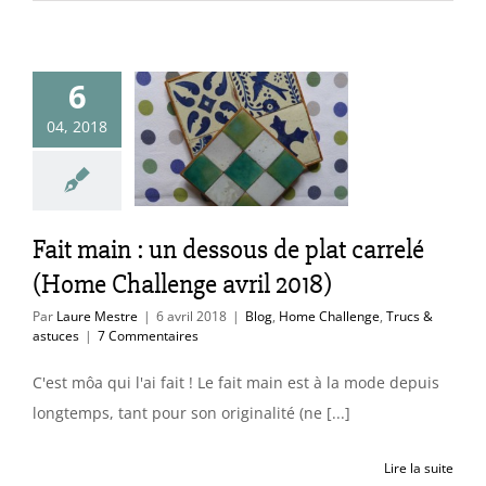
t main : un
6
ous de plat
04, 2018
relé (Home
lenge avril
2018)
ome Challenge
Fait main : un dessous de plat carrelé
cs & astuces
(Home Challenge avril 2018)
Par
Laure Mestre
|
6 avril 2018
|
Blog
,
Home Challenge
,
Trucs &
astuces
|
7 Commentaires
C'est môa qui l'ai fait ! Le fait main est à la mode depuis
longtemps, tant pour son originalité (ne [...]
Lire la suite