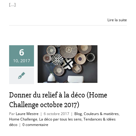
[...]
Lire la suite
r du relief à
6
déco (Home
enge octobre
10, 2017
2017)
uleurs & matières
hallenge
La déco
Donner du relief à la déco (Home
tous les sens
ces & idées déco
Challenge octobre 2017)
Par
Laure Mestre
|
6 octobre 2017
|
Blog
,
Couleurs & matières
,
Home Challenge
,
La déco par tous les sens
,
Tendances & idées
déco
|
0 commentaire