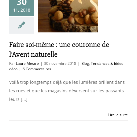
30
e soi-même :
11, 2018
couronne de
nt naturelle
endances & idées
déco
Faire soi-même : une couronne de
l’Avent naturelle
Par
Laure Mestre
|
30 novembre 2018
|
Blog
,
Tendances & idées
déco
|
6 Commentaires
Voilà trop longtemps déjà que les lumières brillent dans
les rues et que les magasins déversent sur les passants
leurs [...]
Lire la suite