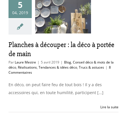
5
per : la déco
04, 2019
rtée de main
nseil déco & mots
éco
Réalisations
es & idées déco
Planches à découper : la déco à portée
cs & astuces
de main
Par
Laure Mestre
|
5 avril 2019
|
Blog
,
Conseil déco & mots de la
déco
,
Réalisations
,
Tendances & idées déco
,
Trucs & astuces
|
8
Commentaires
En déco, on peut faire feu de tout bois ! Il y a des
accessoires qui, en toute humilité, participent [...]
Lire la suite