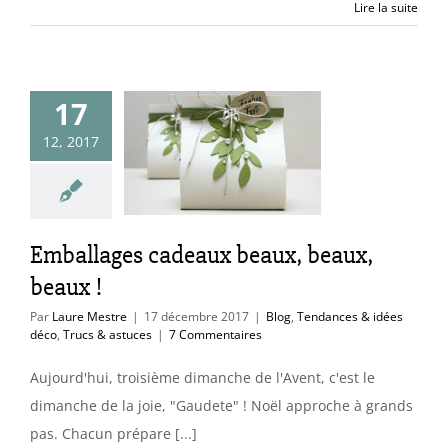
Lire la suite
17
ballages
12, 2017
aux beaux,
ux, beaux !
endances & idées
Trucs & astuces
Emballages cadeaux beaux, beaux,
beaux !
Par
Laure Mestre
|
17 décembre 2017
|
Blog
,
Tendances & idées
déco
,
Trucs & astuces
|
7 Commentaires
Aujourd'hui, troisième dimanche de l'Avent, c'est le
dimanche de la joie, "Gaudete" ! Noël approche à grands
pas. Chacun prépare [...]