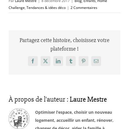
Par
Laure Mestre
|
8 décembre 2017
|
Blog
,
Enfants
,
Home
Challenge
,
Tendances & idées déco
|
2 Commentaires
Partagez cette histoire, choisissez votre
plateforme !
Facebook
X
LinkedIn
Tumblr
Pinterest
Email
À propos de l'auteur :
Laure Mestre
Optimiser l’espace, choisir un nouveau
logement, accueillir un enfant, rénover,
changer de décor, aider la famille à