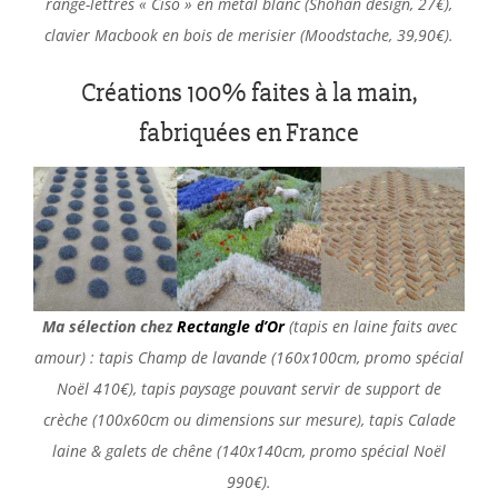
range-lettres « Ciso » en métal blanc (Shohan design, 27€),
clavier Macbook en bois de merisier (Moodstache, 39,90€).
Créations 100% faites à la main,
fabriquées en France
Ma sélection chez
Rectangle d’Or
(tapis en laine faits avec
amour) : tapis Champ de lavande (160x100cm,
promo spécial
Noël 410€),
tapis paysage pouvant servir de support de
crèche (100x60cm ou dimensions sur mesure), tapis Calade
laine & galets de chêne (140x140cm, promo spécial Noël
990€).