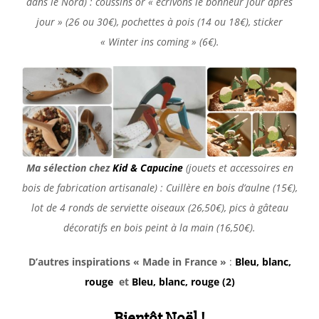
dans le Nord) : coussins or « écrivons le bonheur jour après
jour » (26 ou 30€), pochettes à pois (14 ou 18€), sticker
« Winter ins coming » (6€).
Ma sélection chez
Kid & Capucine
(jouets et accessoires en
bois de fabrication artisanale) : Cuillère en bois d’aulne (15€),
lot de 4 ronds de serviette oiseaux (26,50€), pics à gâteau
décoratifs en bois peint à la main (16,50€).
D’autres inspirations « Made in France »
:
Bleu, blanc,
rouge
et
Bleu, blanc, rouge (2)
Bientôt Noël !