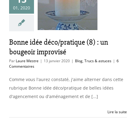
nne idée
01, 2020
ratique (8) :
 bougeoir
mprovisé
Trucs & astuces
Bonne idée déco/pratique (8) : un
bougeoir improvisé
Par
Laure Mestre
|
13 janvier 2020
|
Blog
,
Trucs & astuces
|
6
Commentaires
Comme vous l'aurez constaté, j'aime alterner dans cette
rubrique Bonne idée déco/pratique de belles idées
d'agencement ou d'aménagement et de [...]
Lire la suite