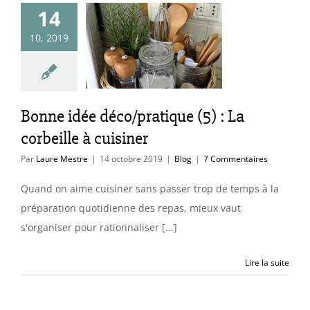
14
nne idée
10, 2019
ratique (5) :
corbeille à
cuisiner
Blog
Bonne idée déco/pratique (5) : La
corbeille à cuisiner
Par
Laure Mestre
|
14 octobre 2019
|
Blog
|
7 Commentaires
Quand on aime cuisiner sans passer trop de temps à la
préparation quotidienne des repas, mieux vaut
s'organiser pour rationnaliser [...]
Lire la suite