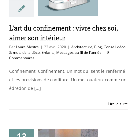
ntérieur
ture
Blog
Conseil
 mots de la déco
L’art du confinement : vivre chez soi,
Messages au fil de
l'année
aimer son intérieur
Par
Laure Mestre
|
22 avril 2020
|
Architecture
,
Blog
,
Conseil déco
& mots de la déco
,
Enfants
,
Messages au fil de l'année
|
9
Commentaires
Confinement Confinement. Un mot qui sent le renfermé
et les provisions de confiture. Un mot ouateux comme un
édredon de [...]
Lire la suite
13