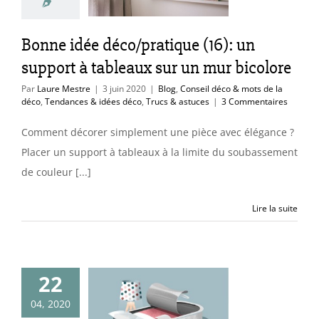
 bicolore
nseil déco & mots
Bonne idée déco/pratique (16): un
éco
Tendances &
co
Trucs & astuces
support à tableaux sur un mur bicolore
Par
Laure Mestre
|
3 juin 2020
|
Blog
,
Conseil déco & mots de la
déco
,
Tendances & idées déco
,
Trucs & astuces
|
3 Commentaires
Comment décorer simplement une pièce avec élégance ?
Placer un support à tableaux à la limite du soubassement
de couleur [...]
Lire la suite
L’art du
22
ement : vivre
oi, aimer son
04, 2020