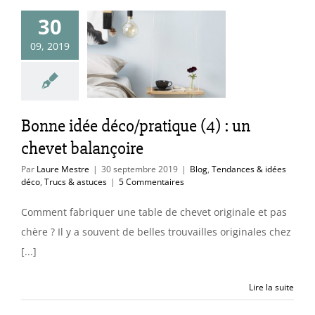
nne idée
30
ratique (4) :
09, 2019
n chevet
lançoire
endances & idées
Bonne idée déco/pratique (4) : un
Trucs & astuces
chevet balançoire
Par
Laure Mestre
|
30 septembre 2019
|
Blog
,
Tendances & idées
déco
,
Trucs & astuces
|
5 Commentaires
Comment fabriquer une table de chevet originale et pas
chère ? Il y a souvent de belles trouvailles originales chez
[...]
Lire la suite