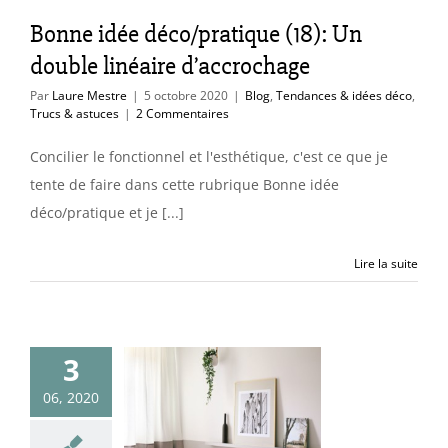
endances & idées
Bonne idée déco/pratique (18): Un
Trucs & astuces
double linéaire d’accrochage
Par
Laure Mestre
|
5 octobre 2020
|
Blog
,
Tendances & idées déco
,
Trucs & astuces
|
2 Commentaires
Concilier le fonctionnel et l'esthétique, c'est ce que je
tente de faire dans cette rubrique Bonne idée
déco/pratique et je [...]
Lire la suite
nne idée
3
ratique (16):
 support à
06, 2020
eaux sur un