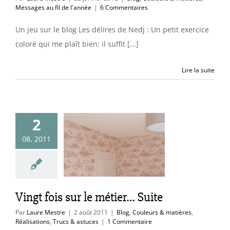
Messages au fil de l'année
|
6 Commentaires
Un jeu sur le blog Les délires de Nedj : Un petit exercice
coloré qui me plaît bien: il suffit [...]
Lire la suite
2
t fois sur le
08, 2011
ier… Suite
uleurs & matières
sations
Trucs &
astuces
Vingt fois sur le métier… Suite
Par
Laure Mestre
|
2 août 2011
|
Blog
,
Couleurs & matières
,
Réalisations
,
Trucs & astuces
|
1 Commentaire