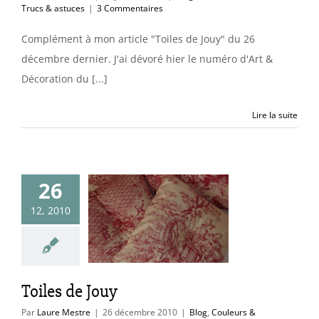
Trucs & astuces
|
3 Commentaires
Complément à mon article "Toiles de Jouy" du 26
décembre dernier. J'ai dévoré hier le numéro d'Art &
Décoration du [...]
Lire la suite
26
12, 2010
les de Jouy
uleurs & matières
Toiles de Jouy
Par
Laure Mestre
|
26 décembre 2010
|
Blog
,
Couleurs &