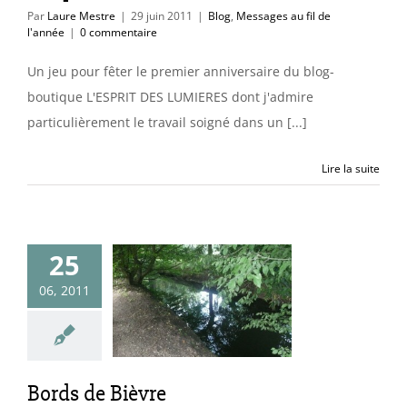
Par
Laure Mestre
|
29 juin 2011
|
Blog
,
Messages au fil de
l'année
|
0 commentaire
Un jeu pour fêter le premier anniversaire du blog-
boutique L'ESPRIT DES LUMIERES dont j'admire
particulièrement le travail soigné dans un [...]
Lire la suite
25
06, 2011
s de Bièvre
Blog
Bords de Bièvre