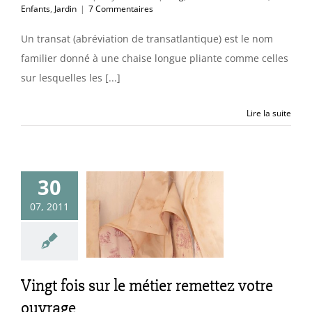
Enfants
,
Jardin
|
7 Commentaires
Un transat (abréviation de transatlantique) est le nom
familier donné à une chaise longue pliante comme celles
sur lesquelles les [...]
Lire la suite
30
t fois sur le
07, 2011
er remettez
re ouvrage
essages au fil de
l'année
Vingt fois sur le métier remettez votre
ouvrage