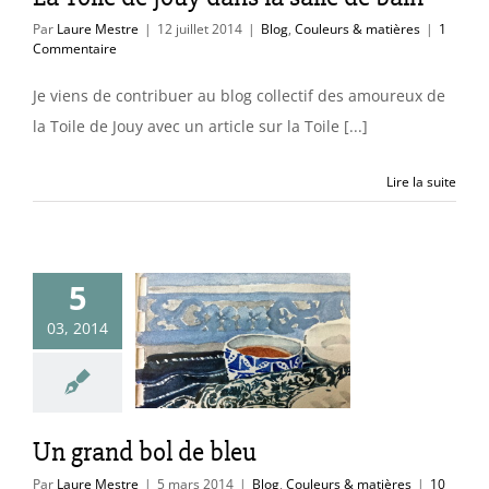
Par
Laure Mestre
|
12 juillet 2014
|
Blog
,
Couleurs & matières
|
1
Commentaire
Je viens de contribuer au blog collectif des amoureux de
la Toile de Jouy avec un article sur la Toile [...]
Lire la suite
5
03, 2014
rand bol de
bleu
uleurs & matières
Un grand bol de bleu
Par
Laure Mestre
|
5 mars 2014
|
Blog
,
Couleurs & matières
|
10