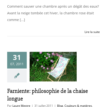
Comment sauver une chambre après un dégât des eaux?
Avant la neige tombée cet hiver, la chambre rose était
comme [...]
Lire la suite
31
arniente:
07, 2011
sophie de la
ise longue
uleurs & matières
fants
Jardin
Farniente: philosophie de la chaise
longue
Par
Laure Mestre
|
31 juillet 2011
|
Blog
,
Couleurs & matières
,