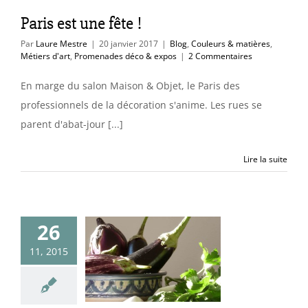
Paris est une fête !
Par
Laure Mestre
|
20 janvier 2017
|
Blog
,
Couleurs & matières
,
Métiers d'art
,
Promenades déco & expos
|
2 Commentaires
En marge du salon Maison & Objet, le Paris des
professionnels de la décoration s'anime. Les rues se
parent d'abat-jour [...]
Lire la suite
26
ur aubergine
11, 2015
uleurs & matières
es & idées déco
cs & astuces