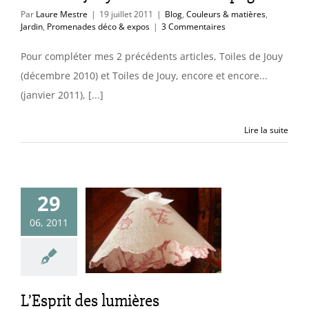
Par
Laure Mestre
|
19 juillet 2011
|
Blog
,
Couleurs & matières
,
Jardin
,
Promenades déco & expos
|
3 Commentaires
Pour compléter mes 2 précédents articles, Toiles de Jouy
(décembre 2010) et Toiles de Jouy, encore et encore...
(janvier 2011), [...]
Lire la suite
29
Esprit des
06, 2011
umières
essages au fil de
l'année
L’Esprit des lumières