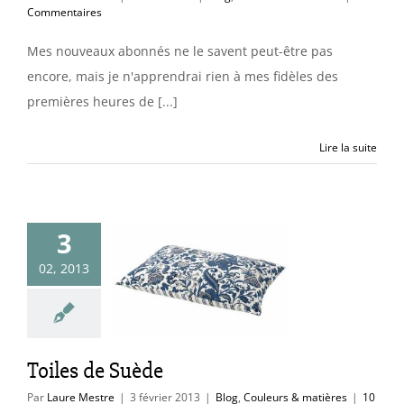
Commentaires
Mes nouveaux abonnés ne le savent peut-être pas
encore, mais je n'apprendrai rien à mes fidèles des
premières heures de [...]
Lire la suite
3
02, 2013
es de Suède
uleurs & matières
Toiles de Suède
Par
Laure Mestre
|
3 février 2013
|
Blog
,
Couleurs & matières
|
10