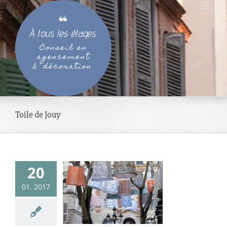
Passer
au
contenu
Toile de Jouy
20
est une fête !
01, 2017
uleurs & matières
d'art
Promenades
éco & expos