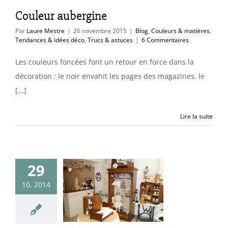
Couleur aubergine
Par
Laure Mestre
|
26 novembre 2015
|
Blog
,
Couleurs & matières
,
Tendances & idées déco
,
Trucs & astuces
|
6 Commentaires
Les couleurs foncées font un retour en force dans la
décoration : le noir envahit les pages des magazines, le
[...]
Lire la suite
29
aisons et des
10, 2014
ours
uleurs & matières
Tendances & idées