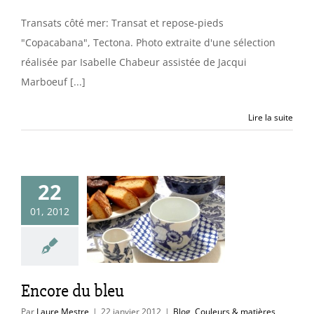
Transats côté mer: Transat et repose-pieds
"Copacabana", Tectona. Photo extraite d'une sélection
réalisée par Isabelle Chabeur assistée de Jacqui
Marboeuf [...]
Lire la suite
22
01, 2012
ore du bleu
uleurs & matières
 au fil de l'année
Encore du bleu
Par
Laure Mestre
|
22 janvier 2012
|
Blog
,
Couleurs & matières
,