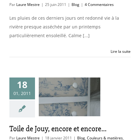
Par
Laure Mestre
|
25 juin 2011
|
Blog
|
4 Commentaires
Les pluies de ces derniers jours ont redonné vie à la
rivière presque asséchée par un printemps
particulièrement ensoleillé. Calme [...]
Lire la suite
18
le de Jouy,
01, 2011
e et encore…
uleurs & matières
cs & astuces
Toile de Jouy, encore et encore…
Par
Laure Mestre
|
18 janvier 2011
|
Blog
,
Couleurs & matières
,