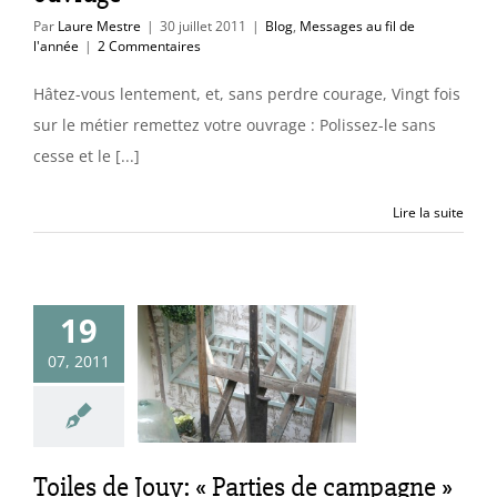
Par
Laure Mestre
|
30 juillet 2011
|
Blog
,
Messages au fil de
l'année
|
2 Commentaires
Hâtez-vous lentement, et, sans perdre courage, Vingt fois
sur le métier remettez votre ouvrage : Polissez-le sans
cesse et le [...]
Lire la suite
19
es de Jouy:
Parties de
07, 2011
mpagne »
uleurs & matières
romenades déco &
expos
Toiles de Jouy: « Parties de campagne »