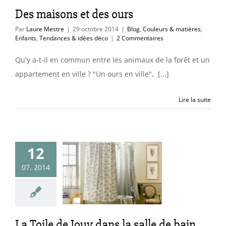
déco
Des maisons et des ours
Par
Laure Mestre
|
29 octobre 2014
|
Blog
,
Couleurs & matières
,
Enfants
,
Tendances & idées déco
|
2 Commentaires
Qu'y a-t-il en commun entre les animaux de la forêt et un
appartement en ville ? "Un ours en ville", [...]
Lire la suite
12
oile de Jouy
07, 2014
 la salle de
bain
uleurs & matières
La Toile de Jouy dans la salle de bain