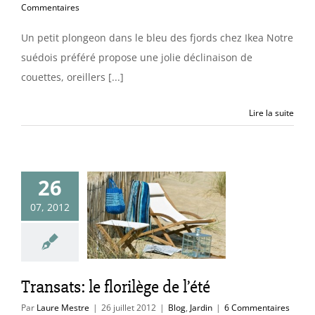
Commentaires
Un petit plongeon dans le bleu des fjords chez Ikea Notre
suédois préféré propose une jolie déclinaison de
couettes, oreillers [...]
Lire la suite
26
07, 2012
ansats: le
lège de l’été
Blog
Jardin
Transats: le florilège de l’été
Par
Laure Mestre
|
26 juillet 2012
|
Blog
,
Jardin
|
6 Commentaires