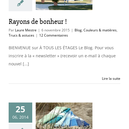
uleurs & matières
cs & astuces
Rayons de bonheur !
Par
Laure Mestre
|
6 novembre 2015
|
Blog
,
Couleurs & matières
,
Trucs & astuces
|
12 Commentaires
BIENVENUE sur À TOUS LES ÉTAGES Le Blog. Pour vous
inscrire à la « newsletter » (recevoir un e-mail à chaque
nouvel [...]
Lire la suite
25
s en vacances
06, 2014
 une maison