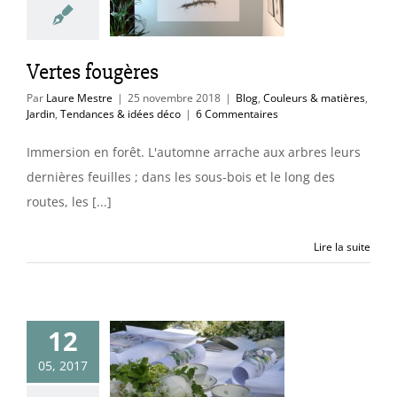
endances & idées
déco
Vertes fougères
Par
Laure Mestre
|
25 novembre 2018
|
Blog
,
Couleurs & matières
,
Jardin
,
Tendances & idées déco
|
6 Commentaires
Immersion en forêt. L'automne arrache aux arbres leurs
dernières feuilles ; dans les sous-bois et le long des
routes, les [...]
Lire la suite
12
05, 2017
ait une fois…