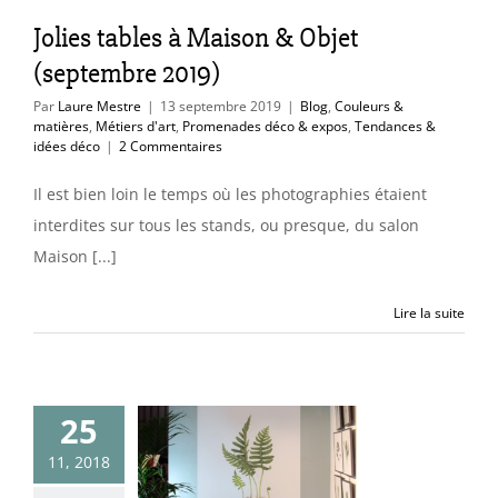
xpos
Tendances &
Jolies tables à Maison & Objet
idées déco
(septembre 2019)
Par
Laure Mestre
|
13 septembre 2019
|
Blog
,
Couleurs &
matières
,
Métiers d'art
,
Promenades déco & expos
,
Tendances &
idées déco
|
2 Commentaires
Il est bien loin le temps où les photographies étaient
interdites sur tous les stands, ou presque, du salon
Maison [...]
Lire la suite
25
es fougères
11, 2018
uleurs & matières