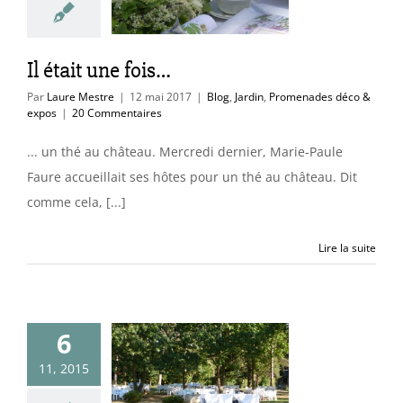
rdin
Promenades
éco & expos
Il était une fois…
Par
Laure Mestre
|
12 mai 2017
|
Blog
,
Jardin
,
Promenades déco &
expos
|
20 Commentaires
... un thé au château. Mercredi dernier, Marie-Paule
Faure accueillait ses hôtes pour un thé au château. Dit
comme cela, [...]
Lire la suite
6
s de bonheur
11, 2015
!