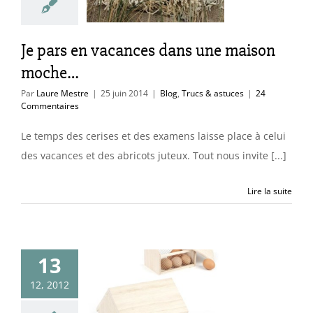
moche…
Trucs & astuces
Je pars en vacances dans une maison
moche…
Par
Laure Mestre
|
25 juin 2014
|
Blog
,
Trucs & astuces
|
24
Commentaires
Le temps des cerises et des examens laisse place à celui
des vacances et des abricots juteux. Tout nous invite [...]
Lire la suite
13
eaux déco,
12, 2012
os, rétros,
rigolos…