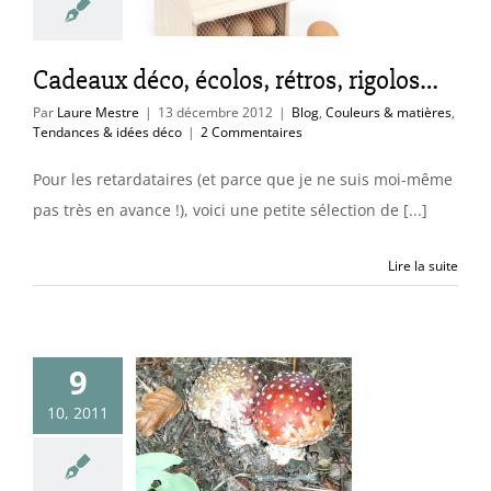
uleurs & matières
ces & idées déco
Cadeaux déco, écolos, rétros, rigolos…
Par
Laure Mestre
|
13 décembre 2012
|
Blog
,
Couleurs & matières
,
Tendances & idées déco
|
2 Commentaires
Pour les retardataires (et parce que je ne suis moi-même
pas très en avance !), voici une petite sélection de [...]
Lire la suite
9
10, 2011
e d’automne
uleurs & matières
cs & astuces