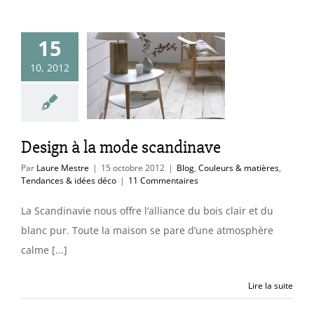
15
n à la mode
10, 2012
andinave
uleurs & matières
ces & idées déco
Design à la mode scandinave
Par
Laure Mestre
|
15 octobre 2012
|
Blog
,
Couleurs & matières
,
Tendances & idées déco
|
11 Commentaires
La Scandinavie nous offre l’alliance du bois clair et du
blanc pur. Toute la maison se pare d’une atmosphère
calme [...]
Lire la suite