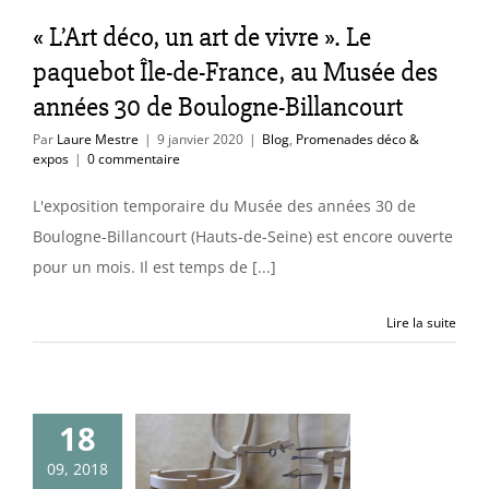
llancourt
« L’Art déco, un art de vivre ». Le
omenades déco &
paquebot Île-de-France, au Musée des
expos
années 30 de Boulogne-Billancourt
Par
Laure Mestre
|
9 janvier 2020
|
Blog
,
Promenades déco &
expos
|
0 commentaire
L'exposition temporaire du Musée des années 30 de
Boulogne-Billancourt (Hauts-de-Seine) est encore ouverte
pour un mois. Il est temps de [...]
Lire la suite
18
eek-end
09, 2018
oine, jour 1 :