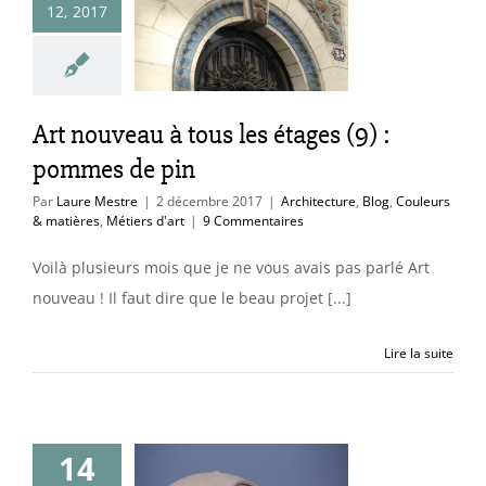
12, 2017
étages (9) :
mes de pin
ure
Blog
Couleurs
res
Métiers d'art
Art nouveau à tous les étages (9) :
pommes de pin
Par
Laure Mestre
|
2 décembre 2017
|
Architecture
,
Blog
,
Couleurs
& matières
,
Métiers d'art
|
9 Commentaires
Voilà plusieurs mois que je ne vous avais pas parlé Art
nouveau ! Il faut dire que le beau projet [...]
Lire la suite
14
struire en