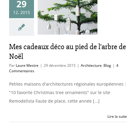
29
adeaux déco
12, 2015
ed de l’arbre
de Noël
itecture
Blog
Mes cadeaux déco au pied de l’arbre de
Noël
Par
Laure Mestre
|
29 décembre 2015
|
Architecture
,
Blog
|
4
Commentaires
Petites maisons d'architectures régionales européennes :
"10 favorite Christmas tree ornaments" sur le site
Remodelista Faute de place, cette année [...]
Lire la suite