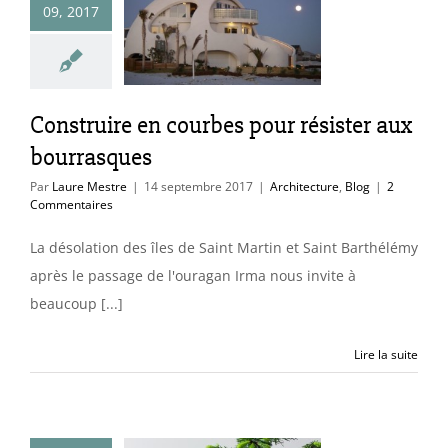
09, 2017
rbes pour
sister aux
urrasques
itecture
Blog
Construire en courbes pour résister aux
bourrasques
Par
Laure Mestre
|
14 septembre 2017
|
Architecture
,
Blog
|
2
Commentaires
La désolation des îles de Saint Martin et Saint Barthélémy
après le passage de l'ouragan Irma nous invite à
beaucoup [...]
Lire la suite