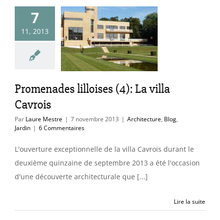
7
omenades
11, 2013
es (4): La villa
Cavrois
cture
Blog
Jardin
Promenades lilloises (4): La villa
Cavrois
Par
Laure Mestre
|
7 novembre 2013
|
Architecture
,
Blog
,
Jardin
|
6 Commentaires
L'ouverture exceptionnelle de la villa Cavrois durant le
deuxième quinzaine de septembre 2013 a été l'occasion
d'une découverte architecturale que [...]
Lire la suite