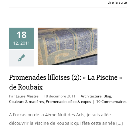
Lire la suite
omenades
18
ises (2): « La
12, 2011
scine » de
Roubaix
ure
Blog
Couleurs
res
Promenades
Promenades lilloises (2): « La Piscine »
éco & expos
de Roubaix
Par
Laure Mestre
|
18 décembre 2011
|
Architecture
,
Blog
,
Couleurs & matières
,
Promenades déco & expos
|
10 Commentaires
A l'occasion de la 4ème Nuit des Arts, je suis allée
découvrir la Piscine de Roubaix qui fête cette année [...]