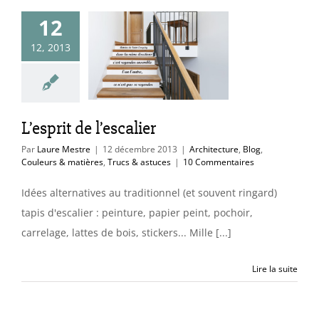
12
12, 2013
t de l’escalier
ure
Blog
Couleurs
es
Trucs & astuces
L’esprit de l’escalier
Par
Laure Mestre
|
12 décembre 2013
|
Architecture
,
Blog
,
Couleurs & matières
,
Trucs & astuces
|
10 Commentaires
Idées alternatives au traditionnel (et souvent ringard)
tapis d'escalier : peinture, papier peint, pochoir,
carrelage, lattes de bois, stickers... Mille [...]
Lire la suite