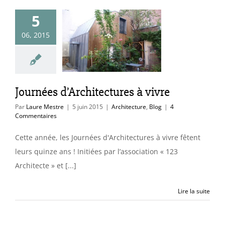
5
ournées
06, 2015
hitectures à
vivre
itecture
Blog
Journées d’Architectures à vivre
Par
Laure Mestre
|
5 juin 2015
|
Architecture
,
Blog
|
4
Commentaires
Cette année, les Journées d'Architectures à vivre fêtent
leurs quinze ans ! Initiées par l’association « 123
Architecte » et [...]
Lire la suite