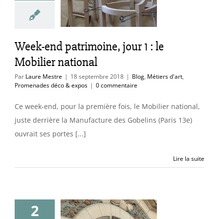
ilier national
Métiers d'art
des déco & expos
Week-end patrimoine, jour 1 : le
Mobilier national
Par
Laure Mestre
|
18 septembre 2018
|
Blog
,
Métiers d'art
,
Promenades déco & expos
|
0 commentaire
Ce week-end, pour la première fois, le Mobilier national,
juste derrière la Manufacture des Gobelins (Paris 13e)
ouvrait ses portes [...]
Lire la suite
2
ouveau à tous