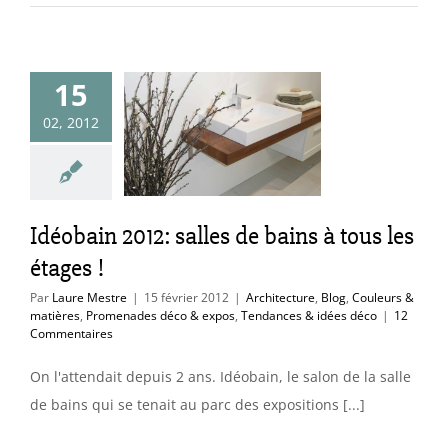
obain 2012:
15
s de bains à
02, 2012
les étages !
ure
Blog
Couleurs
res
Promenades
xpos
Tendances &
Idéobain 2012: salles de bains à tous les
idées déco
étages !
Par
Laure Mestre
|
15 février 2012
|
Architecture
,
Blog
,
Couleurs &
matières
,
Promenades déco & expos
,
Tendances & idées déco
|
12
Commentaires
On l'attendait depuis 2 ans. Idéobain, le salon de la salle
de bains qui se tenait au parc des expositions [...]