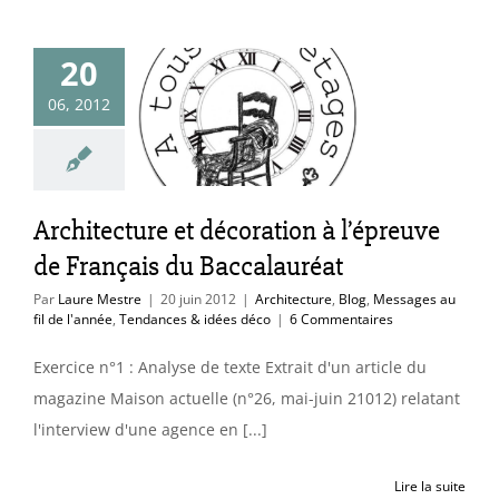
itecture et
20
coration à
épreuve de
06, 2012
ançais du
calauréat
itecture
Blog
Architecture et décoration à l’épreuve
 au fil de l'année
ces & idées déco
de Français du Baccalauréat
Par
Laure Mestre
|
20 juin 2012
|
Architecture
,
Blog
,
Messages au
fil de l'année
,
Tendances & idées déco
|
6 Commentaires
Exercice n°1 : Analyse de texte Extrait d'un article du
magazine Maison actuelle (n°26, mai-juin 21012) relatant
l'interview d'une agence en [...]
Lire la suite