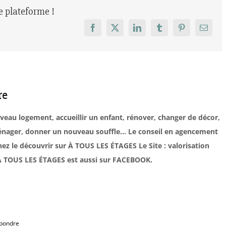
re plateforme !
Facebook
X
LinkedIn
Tumblr
Pinterest
Email
re
uveau logement, accueillir un enfant, rénover, changer de décor,
éménager, donner un nouveau souffle… Le conseil en agencement
ez le découvrir sur À TOUS LES ÉTAGES Le Site : valorisation
. À TOUS LES ÉTAGES est aussi sur FACEBOOK.
pondre