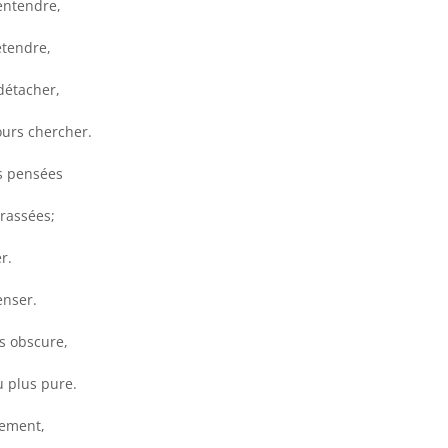
 entendre,
étendre,
détacher,
ours chercher.
es pensées
rassées;
r.
enser.
s obscure,
u plus pure.
rement,