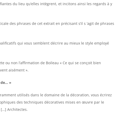
antes du lieu qu’elles intègrent, et incitons ainsi les regards à y
ale des phrases de cet extrait en précisant s’il s ‘agit de phrases
alificatifs qui vous semblent décrire au mieux le style employé
te ou non l’affirmation de Boileau « Ce qui se conçoit bien
ivent aisément ».
e de… »
ouramment utilisés dans le domaine de la décoration, vous écrirez
sophiques des techniques décoratives mises en œuvre par le
[…] Architectes.