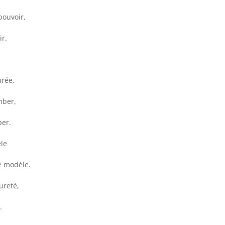
pouvoir,
ir.
urée.
mber,
ber.
èle
e modèle.
ureté,
.