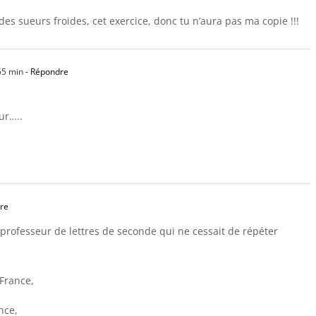
des sueurs froides, cet exercice, donc tu n’aura pas ma copie !!!
55 min
- Répondre
ur…..
re
rofesseur de lettres de seconde qui ne cessait de répéter
 France,
nce,