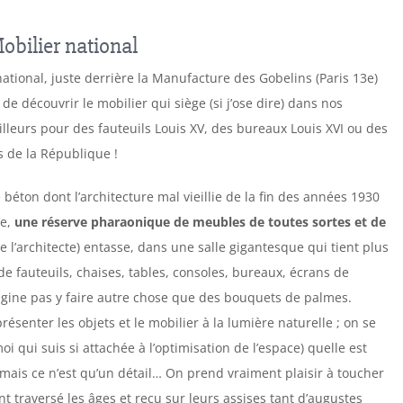
obilier national
national, juste derrière la Manufacture des Gobelins (Paris 13e)
de découvrir le mobilier qui siège (si j’ose dire) dans nos
ailleurs pour des fauteuils Louis XV, des bureaux Louis XVI ou des
s de la République !
béton dont l’architecture mal vieillie de la fin des années 1930
le,
une réserve pharaonique de meubles de toutes sortes et de
e l’architecte) entasse, dans une salle gigantesque qui tient plus
de fauteuils, chaises, tables, consoles, bureaux, écrans de
agine pas y faire autre chose que des bouquets de palmes.
résenter les objets et le mobilier à la lumière naturelle ; on se
qui suis si attachée à l’optimisation de l’espace) quelle est
… mais ce n’est qu’un détail… On prend vraiment plaisir à toucher
nt traversé les âges et reçu sur leurs assises tant d’augustes