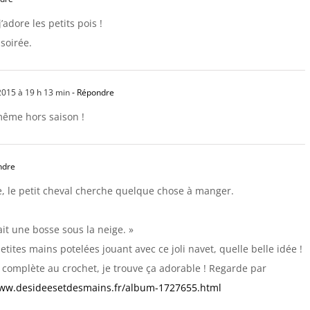
’adore les petits pois !
soirée.
2015 à 19 h 13 min
- Répondre
même hors saison !
ndre
se, le petit cheval cherche quelque chose à manger.
sait une bosse sous la neige. »
etites mains potelées jouant avec ce joli navet, quelle belle idée !
e complète au crochet, je trouve ça adorable ! Regarde par
www.desideesetdesmains.fr/album-1727655.html