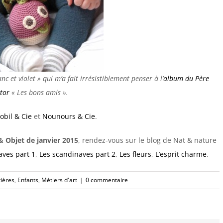
c et violet » qui m’a fait irrésistiblement penser à l’
album du Père
tor
« Les bons amis ».
obil & Cie
et
Nounours & Cie
.
& Objet de janvier 2015
, rendez-vous sur le blog de Nat & nature
aves part 1
,
Les scandinaves part 2
,
Les fleurs
,
L’esprit charme
.
ières
,
Enfants
,
Métiers d'art
|
0 commentaire