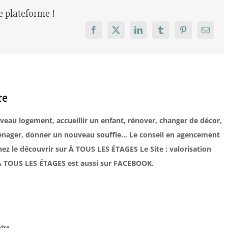
re plateforme !
Facebook
X
LinkedIn
Tumblr
Pinterest
Email
re
uveau logement, accueillir un enfant, rénover, changer de décor,
éménager, donner un nouveau souffle… Le conseil en agencement
ez le découvrir sur À TOUS LES ÉTAGES Le Site : valorisation
. À TOUS LES ÉTAGES est aussi sur FACEBOOK.
dre