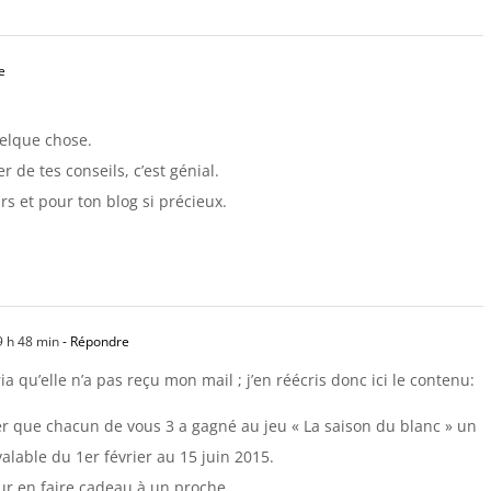
e
uelque chose.
r de tes conseils, c’est génial.
 et pour ton blog si précieux.
9 h 48 min
- Répondre
qu’elle n’a pas reçu mon mail ; j’en réécris donc ici le contenu:
r que chacun de vous 3 a gagné au jeu « La saison du blanc » un
alable du 1er février au 15 juin 2015.
our en faire cadeau à un proche.