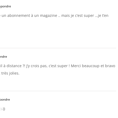
épondre
é un abonnement à un magazine .. mais je c’est super …je t’en
ondre
l à distance ?! J’y crois pas, c’est super ! Merci beaucoup et bravo
très jolies.
pondre
:-))