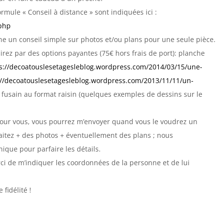
rmule « Conseil à distance » sont indiquées ici :
.php
rne un conseil simple sur photos et/ou plans pour une seule pièce.
sirez par des options payantes (75€ hors frais de port): planche
s://decoatouslesetagesleblog.wordpress.com/2014/03/15/une-
://decoatouslesetagesleblog.wordpress.com/2013/11/11/un-
u fusain au format raisin (quelques exemples de dessins sur le
 pour vous, vous pourrez m’envoyer quand vous le voudrez un
aitez + des photos + éventuellement des plans ; nous
ique pour parfaire les détails.
erci de m’indiquer les coordonnées de la personne et de lui
 fidélité !