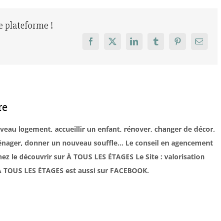
re plateforme !
Facebook
X
LinkedIn
Tumblr
Pinterest
Email
re
uveau logement, accueillir un enfant, rénover, changer de décor,
éménager, donner un nouveau souffle… Le conseil en agencement
ez le découvrir sur À TOUS LES ÉTAGES Le Site : valorisation
. À TOUS LES ÉTAGES est aussi sur FACEBOOK.