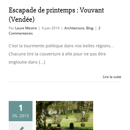
itecture
Blog
Escapade de printemps : Vouvant
(Vendée)
Par
Laure Mestre
|
4 juin 2014
|
Architecture
,
Blog
|
2
Commentaires
C'est la tourmente politique dans nos belles régions...
Chacune tire la couverture à elle pour ne pas être
engloutie dans [...]
Lire la suite
1
 Nord (5):
05, 2013
Abbaye de
aucelles