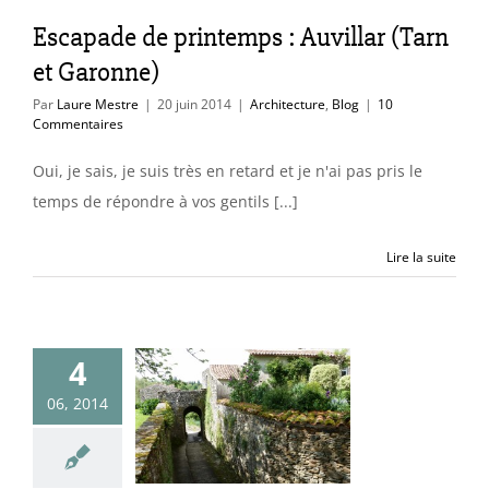
itecture
Blog
Escapade de printemps : Auvillar (Tarn
et Garonne)
Par
Laure Mestre
|
20 juin 2014
|
Architecture
,
Blog
|
10
Commentaires
Oui, je sais, je suis très en retard et je n'ai pas pris le
temps de répondre à vos gentils [...]
Lire la suite
4
capade de
06, 2014
intemps :
nt (Vendée)