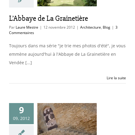
itecture
Blog
L’Abbaye de La Grainetière
Par
Laure Mestre
|
12 novembre 2012
|
Architecture
,
Blog
|
3
Commentaires
Toujours dans ma série "je trie mes photos d'été", je vous
emmène aujourd'hui à l'Abbaye de La Grainetière en
Vendée [...]
Lire la suite
9
Prieuré de
09, 2012
rammont
itecture
Blog