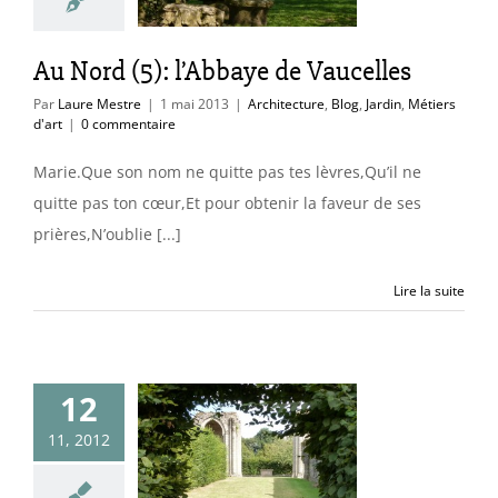
cture
Blog
Jardin
étiers d'art
Au Nord (5): l’Abbaye de Vaucelles
Par
Laure Mestre
|
1 mai 2013
|
Architecture
,
Blog
,
Jardin
,
Métiers
d'art
|
0 commentaire
Marie.Que son nom ne quitte pas tes lèvres,Qu’il ne
quitte pas ton cœur,Et pour obtenir la faveur de ses
prières,N’oublie [...]
Lire la suite
12
11, 2012
baye de La
ainetière