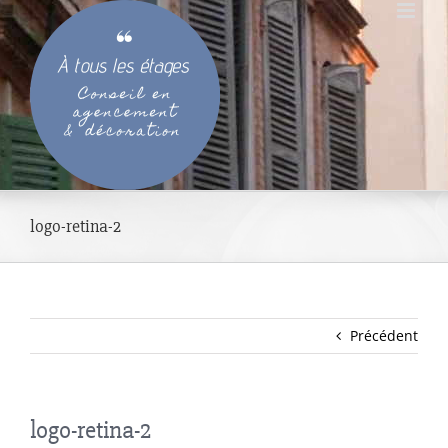
Passer
au
contenu
logo-retina-2
Précédent
logo-retina-2