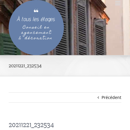
Passer
au
contenu
20211221_232534
Précédent
20211221_232534