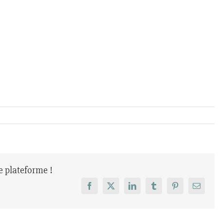
re plateforme !
Facebook
X
LinkedIn
Tumblr
Pinterest
Email