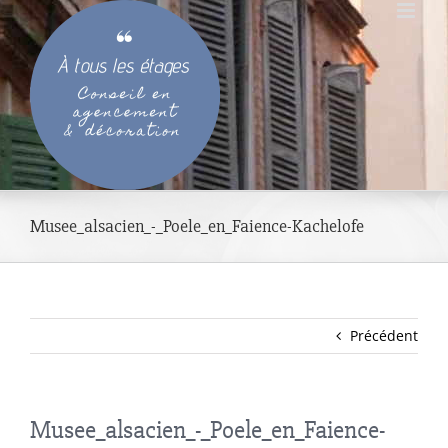
Passer
au
contenu
Musee_alsacien_-_Poele_en_Faience-Kachelofe
Précédent
Musee_alsacien_-_Poele_en_Faience-