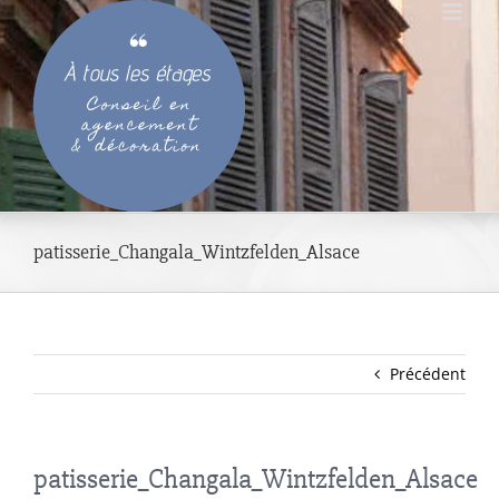
Passer
au
contenu
patisserie_Changala_Wintzfelden_Alsace
Précédent
patisserie_Changala_Wintzfelden_Alsace