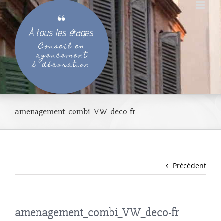
Passer
au
contenu
amenagement_combi_VW_deco-fr
Précédent
amenagement_combi_VW_deco-fr