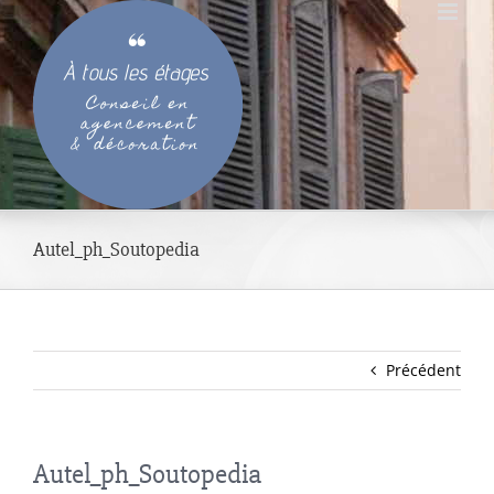
Passer
au
contenu
Autel_ph_Soutopedia
Précédent
Autel_ph_Soutopedia