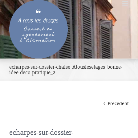
Passer
au
contenu
echarpes-sur-dossier-chaise_Atouslesetages_bonne-
idee-deco-pratique_2
Précédent
echarpes-sur-dossier-