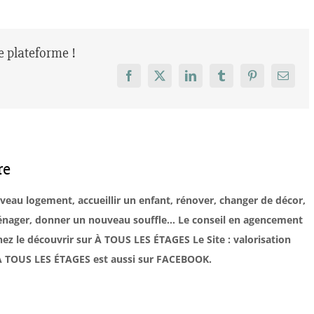
re plateforme !
Facebook
X
LinkedIn
Tumblr
Pinterest
Email
re
uveau logement, accueillir un enfant, rénover, changer de décor,
éménager, donner un nouveau souffle… Le conseil en agencement
ez le découvrir sur À TOUS LES ÉTAGES Le Site : valorisation
. À TOUS LES ÉTAGES est aussi sur FACEBOOK.