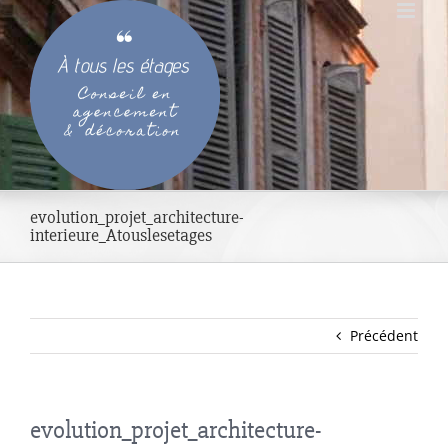
Passer
au
contenu
evolution_projet_architecture-
interieure_Atouslesetages
Précédent
evolution_projet_architecture-