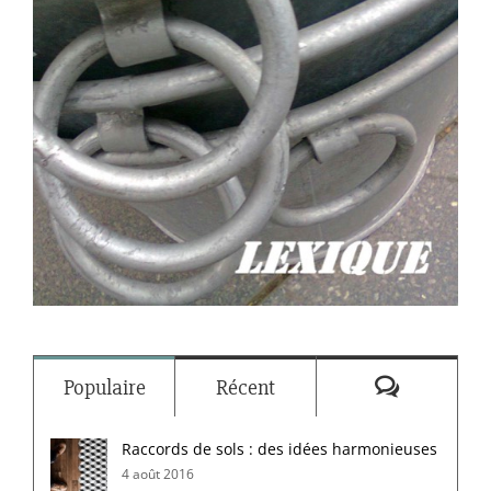
Commenta
Populaire
Récent
Raccords de sols : des idées harmonieuses
4 août 2016