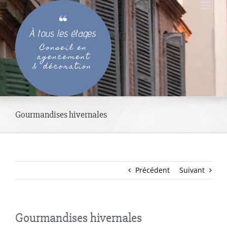
Passer
au
contenu
Gourmandises hivernales
Précédent
Suivant
Gourmandises hivernales