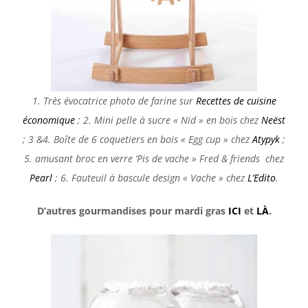
1. Très évocatrice photo de farine sur
Recettes de cuisine
économique
; 2. Mini pelle à sucre « Nid » en bois chez
Neëst
; 3 &4. Boîte de 6 coquetiers en bois « Egg cup » chez
Atypyk
;
5. amusant broc en verre ‘Pis de vache » Fred & friends chez
Pearl
; 6. Fauteuil à bascule design « Vache » chez
L’Edito
.
D’autres gourmandises pour mardi gras
ICI
et
LÀ
.