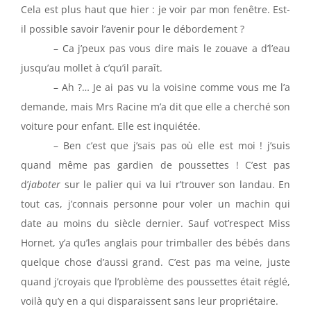
Cela est plus haut que hier : je voir par mon fenêtre. Est-
il possible savoir l’avenir pour le débordement ?
– Ca j’peux pas vous dire mais le zouave a d’l’eau
jusqu’au mollet à c’qu’il paraît.
– Ah ?… Je ai pas vu la voisine comme vous me l’a
demande, mais Mrs Racine m’a dit que elle a cherché son
voiture pour enfant. Elle est inquiétée.
– Ben c’est que j’sais pas où elle est moi ! j’suis
quand même pas gardien de poussettes ! C’est pas
d’
jaboter
sur le palier qui va lui r’trouver son landau. En
tout cas, j’connais personne pour voler un machin qui
date au moins du siècle dernier. Sauf vot’respect Miss
Hornet, y’a qu’les anglais pour trimballer des bébés dans
quelque chose d’aussi grand. C’est pas ma veine, juste
quand j’croyais que l’problème des poussettes était réglé,
voilà qu’y en a qui disparaissent sans leur propriétaire.