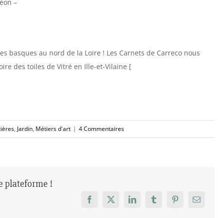
éon –
oiles basques au nord de la Loire ! Les Carnets de Carreco nous
re des toiles de Vitré en Ille-et-Vilaine [
ières
,
Jardin
,
Métiers d'art
|
4 Commentaires
re plateforme !
Facebook
X
LinkedIn
Tumblr
Pinterest
Email