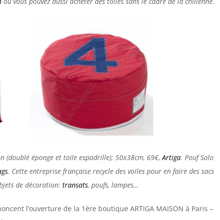
m
où vous pouvez aussi acheter des toiles sans le cadre de la chilienne.
 (doublé éponge et toile espadrille); 50x38cm, 69€,
Artiga
. Po
u
f
Solo
ags
. Cette entreprise française recycle des voiles pour en faire des sacs
jets de décoration:
transats
, poufs, lampes…
oncent l’ouverture de la 1ère boutique ARTIGA MAISON à Paris –