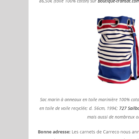
86,50€ (toile 100% coton) sur
Boutique-transat.co
Sac marin à anneaux en toile marinière 100% coton
en toile de voile recyclée; d. 56cm, 199€;
727 Sailb
mais aussi de nombreux ob
Bonne adresse:
Les carnets de Carreco nous ann