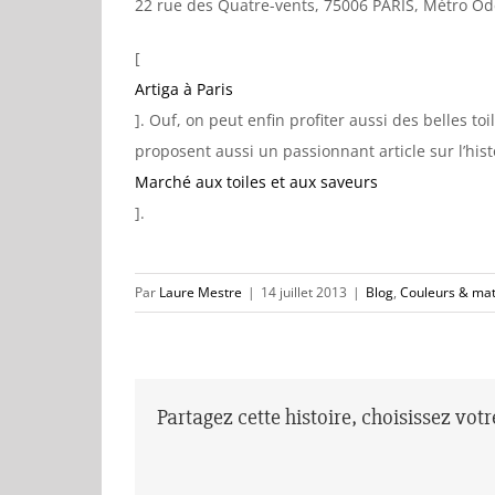
22 rue des Quatre-vents, 75006 PARIS, Métro Od
[
Artiga à Paris
]. Ouf, on peut enfin profiter aussi des belles t
proposent aussi un passionnant article sur l’histoi
Marché aux toiles et aux saveurs
].
Par
Laure Mestre
|
14 juillet 2013
|
Blog
,
Couleurs & mat
Partagez cette histoire, choisissez vot