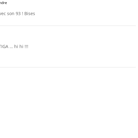
ndre
vec son 93 ! Bises
IGA … hi hi !!!