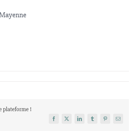
e Mayenne
re plateforme !
Facebook
X
LinkedIn
Tumblr
Pinterest
Email