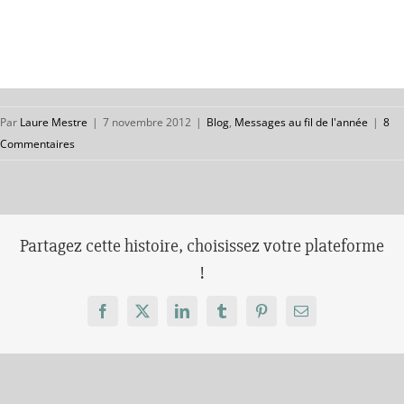
Par
Laure Mestre
|
7 novembre 2012
|
Blog
,
Messages au fil de l'année
|
8
Commentaires
Partagez cette histoire, choisissez votre plateforme
!
Facebook
X
LinkedIn
Tumblr
Pinterest
Email