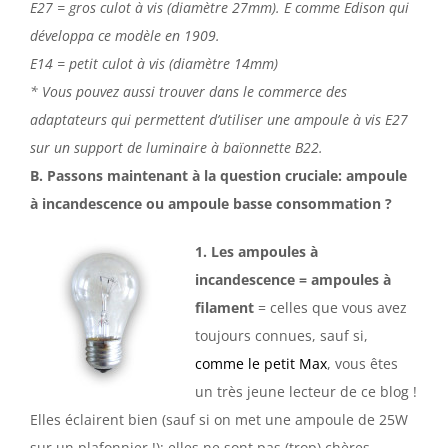
E27 = gros culot à vis (diamètre 27mm). E comme Edison qui
développa ce modèle en 1909.
E14 = petit culot à vis (diamètre 14mm)
* Vous pouvez aussi trouver dans le commerce des
adaptateurs qui permettent d’utiliser une ampoule à vis E27
sur un support de luminaire à baïonnette B22.
B. Passons maintenant à la question cruciale:
ampoule
à incandescence ou ampoule basse consommation ?
1. Les ampoules à
incandescence
= ampoules à
filament
= celles que vous avez
toujours connues, sauf si,
comme le petit Max
, vous êtes
un très jeune lecteur de ce blog !
Elles éclairent bien (sauf si on met une ampoule de 25W
sur un plafonnier !); elles ne sont pas (trop) chères.