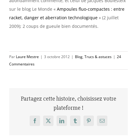
abondamment commenté, et celui de Jacques Boulesteix
sur le blog Le Monde «
Ampoules fluo-compactes : entre
racket, danger et aberration technologique
» (2 juillet
2009); 2 coups de gueule bien documentés.
Par
Laure Mestre
|
3 octobre 2012
|
Blog
,
Trucs & astuces
|
24
Commentaires
Partagez cette histoire, choisissez votre
plateforme !
Facebook
X
LinkedIn
Tumblr
Pinterest
Email