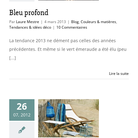
Bleu profond
Par
Laure Mestre
|
4 mars 2013
|
Blog
,
Couleurs & matières
,
Tendances & idées déco
|
10 Commentaires
La tendance 2013 ne dément pas celles des années
précédentes. Et même si le vert émeraude a été élu (peu
[...]
Lire la suite
26
07, 2012
ansats: le
lège de l’été
Blog
Jardin