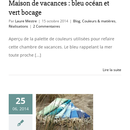
Maison de vacances : bleu océan et
éalisations
vert bocage
Par
Laure Mestre
|
15 octobre 2014
|
Blog
,
Couleurs & matières
,
Réalisations
|
2 Commentaires
Aperçu de la palette de couleurs utilisées pour refaire
cette chambre de vacances. Le bleu rappelant la mer
toute proche [...]
Lire la suite
25
s en vacances
06, 2014
 une maison
moche…