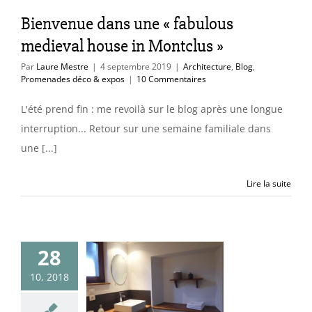
itecture
Blog
Bienvenue dans une « fabulous
des déco & expos
medieval house in Montclus »
Par
Laure Mestre
|
4 septembre 2019
|
Architecture
,
Blog
,
Promenades déco & expos
|
10 Commentaires
L'été prend fin : me revoilà sur le blog après une longue
interruption... Retour sur une semaine familiale dans
une [...]
Lire la suite
28
d’eau dans un
10, 2018
e d’Alsace
nseil déco & mots