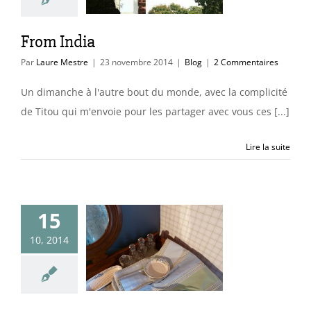
From India
Par
Laure Mestre
|
23 novembre 2014
|
Blog
|
2 Commentaires
Un dimanche à l'autre bout du monde, avec la complicité
de Titou qui m'envoie pour les partager avec vous ces [...]
Lire la suite
aison de
15
nces : bleu
10, 2014
an et vert
bocage
uleurs & matières