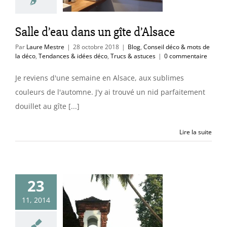
éco
Tendances &
co
Trucs & astuces
Salle d’eau dans un gîte d’Alsace
Par
Laure Mestre
|
28 octobre 2018
|
Blog
,
Conseil déco & mots de
la déco
,
Tendances & idées déco
,
Trucs & astuces
|
0 commentaire
Je reviens d'une semaine en Alsace, aux sublimes
couleurs de l'automne. J'y ai trouvé un nid parfaitement
douillet au gîte [...]
Lire la suite
23
11, 2014
om India
Blog