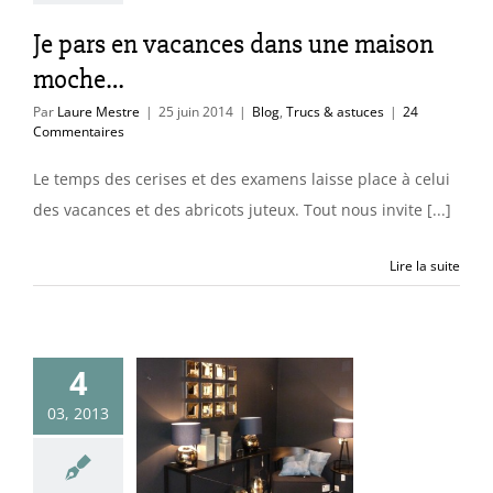
Trucs & astuces
Je pars en vacances dans une maison
moche…
Par
Laure Mestre
|
25 juin 2014
|
Blog
,
Trucs & astuces
|
24
Commentaires
Le temps des cerises et des examens laisse place à celui
des vacances et des abricots juteux. Tout nous invite [...]
Lire la suite
4
03, 2013
u profond
uleurs & matières
ces & idées déco