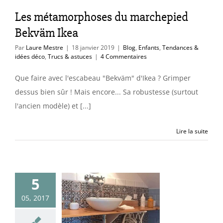
ants
Tendances &
Les métamorphoses du marchepied
co
Trucs & astuces
Bekväm Ikea
Par
Laure Mestre
|
18 janvier 2019
|
Blog
,
Enfants
,
Tendances &
idées déco
,
Trucs & astuces
|
4 Commentaires
Que faire avec l'escabeau "Bekväm" d'Ikea ? Grimper
dessus bien sûr ! Mais encore... Sa robustesse (surtout
l'ancien modèle) et [...]
Lire la suite
 toutes les
5
ures (Home
05, 2017
llenge mai