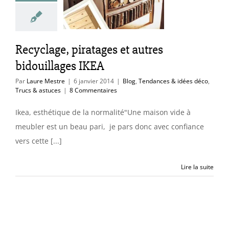
illages IKEA
endances & idées
Trucs & astuces
Recyclage, piratages et autres
bidouillages IKEA
Par
Laure Mestre
|
6 janvier 2014
|
Blog
,
Tendances & idées déco
,
Trucs & astuces
|
8 Commentaires
Ikea, esthétique de la normalité"Une maison vide à
meubler est un beau pari, je pars donc avec confiance
vers cette [...]
Lire la suite