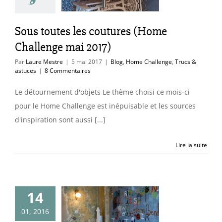
2017)
ome Challenge
Sous toutes les coutures (Home
cs & astuces
Challenge mai 2017)
Par
Laure Mestre
|
5 mai 2017
|
Blog
,
Home Challenge
,
Trucs &
astuces
|
8 Commentaires
Le détournement d'objets Le thème choisi ce mois-ci
pour le Home Challenge est inépuisable et les sources
d'inspiration sont aussi [...]
Lire la suite
14
h Luxe" : le
omble du
01, 2016