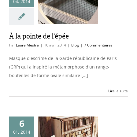
04, 2014
inte de l’épée
Blog
À la pointe de l’épée
Par
Laure Mestre
|
16 avril 2014
|
Blog
|
7 Commentaires
Masque d'escrime de la Garde républicaine de Paris
(GRP) qui a inspiré la métamorphose d'un range-
bouteilles de forme ovale similaire [...]
Lire la suite
6
cyclage,
01, 2014
ges et autres