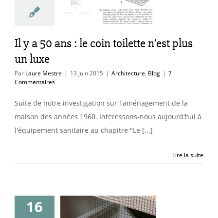
us un luxe
itecture
Blog
Il y a 50 ans : le coin toilette n’est plus
un luxe
Par
Laure Mestre
|
13 juin 2015
|
Architecture
,
Blog
|
7
Commentaires
Suite de notre investigation sur l'aménagement de la
maison des années 1960. Intéressons-nous aujourd'hui à
l'équipement sanitaire au chapitre "Le [...]
Lire la suite
16