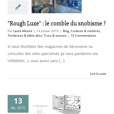
obisme ?
uleurs & matières
es & idées déco
cs & astuces
"Rough Luxe" : le comble du snobisme ?
Par
Laure Mestre
|
14 janvier 2016
|
Blog
,
Couleurs & matières
,
Tendances & idées déco
,
Trucs & astuces
|
10 Commentaires
Si vous feuilletez des magazines de décoration ou
consultez des sites spécialisés (je vous pardonne vos
infidélités...), vous aurez sans [...]
Lire la suite
13
a 50 ans : le
06, 2015
toilette n’est