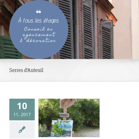
Passer
au
contenu
Serres d’Auteuil
10
r peinture au
11, 2017
n des Serres
’Auteuil