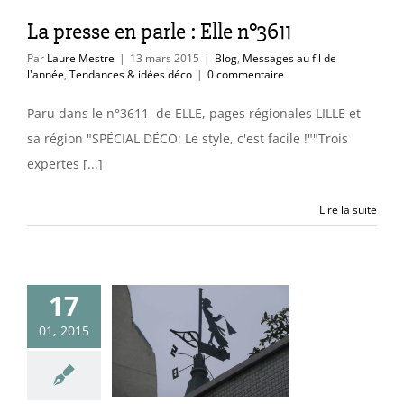
déco
La presse en parle : Elle n°3611
Par
Laure Mestre
|
13 mars 2015
|
Blog
,
Messages au fil de
l'année
,
Tendances & idées déco
|
0 commentaire
Paru dans le n°3611 de ELLE, pages régionales LILLE et
sa région "SPÉCIAL DÉCO: Le style, c'est facile !""Trois
expertes [...]
Lire la suite
17
quoi je suis
01, 2015
ennement
giste (suite)
itecture
Blog