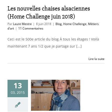
ome Challenge
Les nouvelles chaises alsaciennes
étiers d'art
(Home Challenge juin 2018)
Par
Laure Mestre
|
8 juin 2018
|
Blog
,
Home Challenge
,
Métiers
d'art
|
11 Commentaires
Ceci est le 500e article du blog À tous les étages ! Voilà
maintenant 7 ans 1/2 que je partage sur [...]
Lire la suite
13
sse en parle :
03, 2015
le n°3611
essages au fil de
Tendances & idées