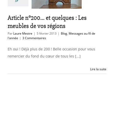
régions
essages au fil de
l'année
Article n°200… et quelques : Les
meubles de vos régions
Par
Laure Mestre
|
5 février 2013
|
Blog
,
Messages au fil de
l'année
|
3 Commentaires
Eh oui ! Déjà plus de 200 ! Belle occasion pour vous
remercier du fond du cœur de tous les [...]
Lire la suite