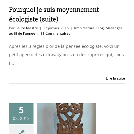
 au fil de l'année
Pourquoi je suis moyennement
écologiste (suite)
Par
Laure Mestre
|
17 janvier 2015
|
Architecture
,
Blog
,
Messages
au fil de l'année
|
11 Commentaires
Après les 3 règles d'or de la pensée écologiste, voici un
petit aperçu des extravagances ou des caprices qui, sous
[...]
Lire la suite
5
le n°200… et
lques : Les
02, 2013
les de vos