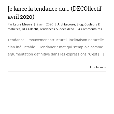
ères
DECOllectif
Je lance la tendance du… (DECOllectif
ces & idées déco
avril 2020)
Par
Laure Mestre
|
2 avril 2020
|
Architecture
,
Blog
,
Couleurs &
matières
,
DECOllectif
,
Tendances & idées déco
|
4 Commentaires
Tendance : mouvement structurel, inclinaison naturelle,
élan inéluctable... Tendance : mot qui s'emploie comme
argumentation définitive dans les expressions "C'est [...]
Lire la suite