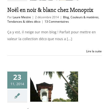
ces & idées déco
Noël en noir & blanc chez Monoprix
Par
Laure Mestre
|
2 décembre 2014
|
Blog
,
Couleurs & matières
,
Tendances & idées déco
|
13 Commentaires
Ça y est, il neige sur mon blog ! Parfait pour mettre en
valeur la collection déco que nous a [...]
Lire la suite
23
11, 2014
om India
Blog