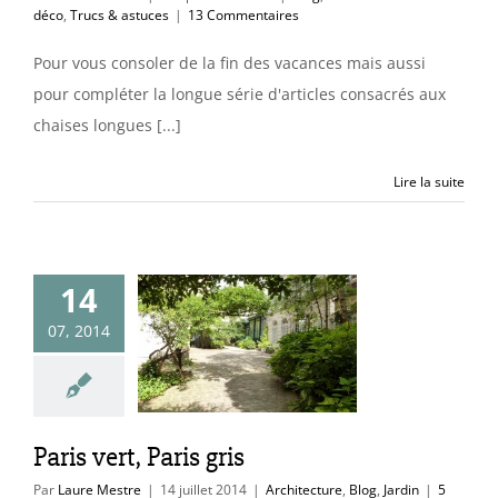
déco
,
Trucs & astuces
|
13 Commentaires
Pour vous consoler de la fin des vacances mais aussi
pour compléter la longue série d'articles consacrés aux
chaises longues [...]
Lire la suite
14
07, 2014
ert, Paris gris
cture
Blog
Jardin
Paris vert, Paris gris
Par
Laure Mestre
|
14 juillet 2014
|
Architecture
,
Blog
,
Jardin
|
5