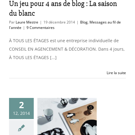
Un jeu pour 4 ans de blog : La saison
du blanc
Par
Laure Mestre
|
19 décembre 2014
|
Blog
,
Messages au fil de
l'année
|
9 Commentaires
À TOUS LES ÉTAGES est une entreprise individuelle de
CONSEIL EN AGENCEMENT & DÉCORATION. Dans 4 jours,
À TOUS LES ÉTAGES [...]
Lire la suite
2
l en noir &
12, 2014
anc chez
onoprix
uleurs & matières