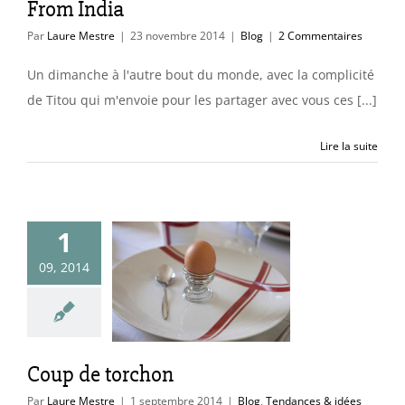
From India
Par
Laure Mestre
|
23 novembre 2014
|
Blog
|
2 Commentaires
Un dimanche à l'autre bout du monde, avec la complicité
de Titou qui m'envoie pour les partager avec vous ces [...]
Lire la suite
1
09, 2014
 de torchon
endances & idées
Trucs & astuces
Coup de torchon
Par
Laure Mestre
|
1 septembre 2014
|
Blog
,
Tendances & idées