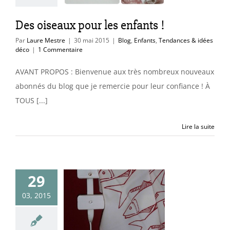
idées déco
Des oiseaux pour les enfants !
Par
Laure Mestre
|
30 mai 2015
|
Blog
,
Enfants
,
Tendances & idées
déco
|
1 Commentaire
AVANT PROPOS : Bienvenue aux très nombreux nouveaux
abonnés du blog que je remercie pour leur confiance ! À
TOUS [...]
Lire la suite
29
03, 2015
u de rouge en
cuisine
uleurs & matières