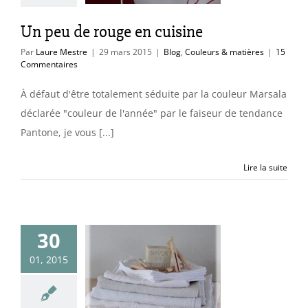
Un peu de rouge en cuisine
Par
Laure Mestre
|
29 mars 2015
|
Blog
,
Couleurs & matières
|
15
Commentaires
À défaut d'être totalement séduite par la couleur Marsala
déclarée "couleur de l'année" par le faiseur de tendance
Pantone, je vous [...]
Lire la suite
30
a saison du
01, 2015
anc » : les
ésultats !
uleurs & matières