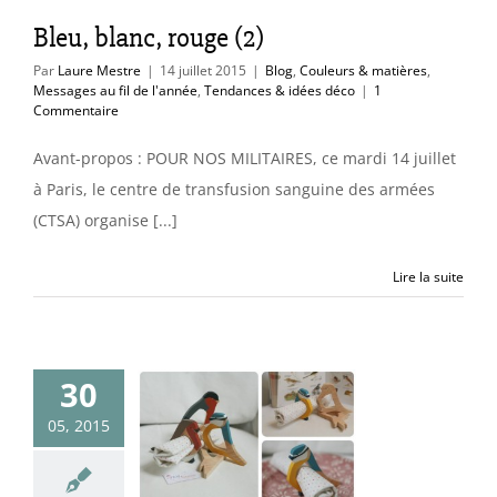
ces & idées déco
Bleu, blanc, rouge (2)
Par
Laure Mestre
|
14 juillet 2015
|
Blog
,
Couleurs & matières
,
Messages au fil de l'année
,
Tendances & idées déco
|
1
Commentaire
Avant-propos : POUR NOS MILITAIRES, ce mardi 14 juillet
à Paris, le centre de transfusion sanguine des armées
(CTSA) organise [...]
Lire la suite
30
iseaux pour
05, 2015
 enfants !
ants
Tendances &