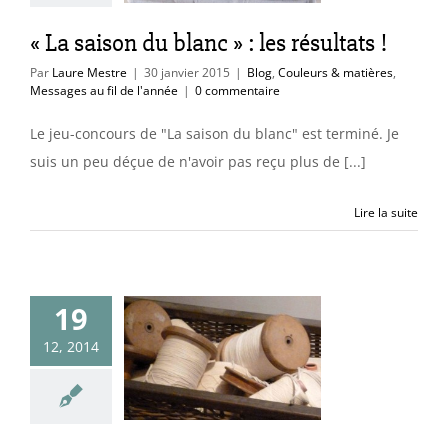
 au fil de l'année
« La saison du blanc » : les résultats !
Par
Laure Mestre
|
30 janvier 2015
|
Blog
,
Couleurs & matières
,
Messages au fil de l'année
|
0 commentaire
Le jeu-concours de "La saison du blanc" est terminé. Je
suis un peu déçue de n'avoir pas reçu plus de [...]
Lire la suite
19
u pour 4 ans
12, 2014
g : La saison
u blanc
essages au fil de
l'année