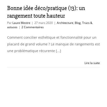
ture
Blog
Trucs &
Bonne idée déco/pratique (13): un
astuces
rangement toute hauteur
Par
Laure Mestre
|
27 mars 2020
|
Architecture
,
Blog
,
Trucs &
astuces
|
2 Commentaires
Comment concilier esthétique et fonctionnalité pour un
placard de grand volume ? Le manque de rangements est
une problématique récurente [...]
Lire la suite