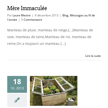
Mère Immaculée
Par
Laure Mestre
|
9 décembre 2013
|
Blog
,
Messages au fil de
l'année
|
1 Commentaire
Manteau de pluie, manteau de neige,[...]Manteau de
soie, manteau de laine,Manteau de roi, manteau de
reine,On a toujours un manteau [...]
Lire la suite
18
on & Objet
10, 2013
recycle
uleurs & matières
ces & idées déco