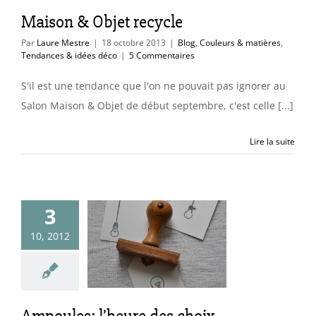
Maison & Objet recycle
Par
Laure Mestre
|
18 octobre 2013
|
Blog
,
Couleurs & matières
,
Tendances & idées déco
|
5 Commentaires
S'il est une tendance que l'on ne pouvait pas ignorer au
Salon Maison & Objet de début septembre, c'est celle [...]
Lire la suite
3
10, 2012
les: l’heure
s choix…
Trucs & astuces