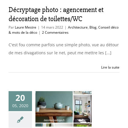
ture
Blog
Conseil
Décryptage photo : agencement et
 mots de la déco
décoration de toilettes/WC
Par
Laure Mestre
|
14 mars 2022
|
Architecture
,
Blog
,
Conseil déco
& mots de la déco
|
2 Commentaires
C'est fou comme parfois une simple photo, vue au détour
de mes divagations sur le net, peut me mettre les [...]
Lire la suite
intenant ? Ce
qui va
20
édiablement
05, 2020
er dans nos
d’habitation
ture
Blog
Conseil