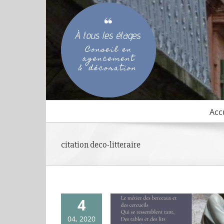
Passer
au
contenu
Acc
citation deco-litteraire
4
04, 2020