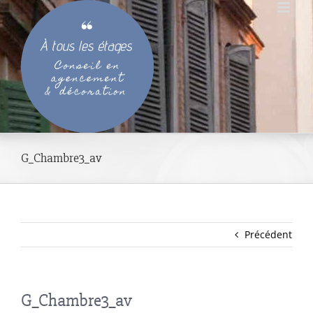
Passer
au
contenu
G_Chambre3_av
Précédent
G_Chambre3_av