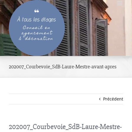
Passer
au
contenu
202007_Courbevoie_SdB-Laure-Mestre-avant-apres
Précédent
202007_Courbevoie_SdB-Laure-Mestre-