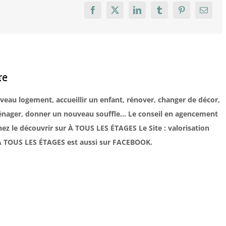
Facebook
X
LinkedIn
Tumblr
Pinterest
Email
re
uveau logement, accueillir un enfant, rénover, changer de décor,
éménager, donner un nouveau souffle… Le conseil en agencement
ez le découvrir sur À TOUS LES ÉTAGES Le Site : valorisation
. À TOUS LES ÉTAGES est aussi sur FACEBOOK.