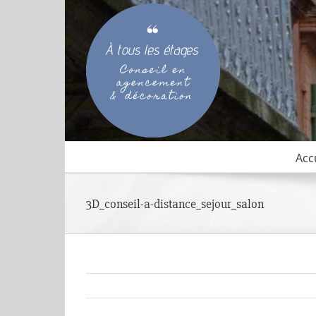
Passer
au
contenu
Acc
3D_conseil-a-distance_sejour_salon