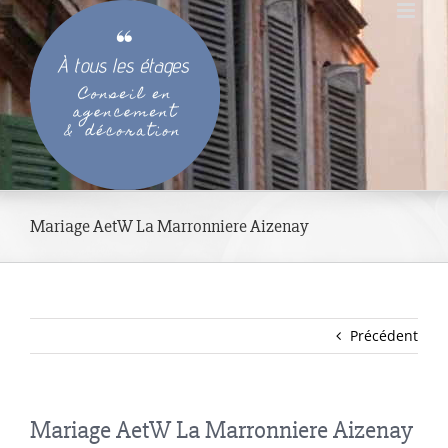
Passer
au
contenu
Mariage AetW La Marronniere Aizenay
Précédent
Mariage AetW La Marronniere Aizenay