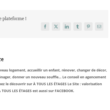
re plateforme !
Facebook
X
LinkedIn
Tumblr
Pinterest
Email
re
uveau logement, accueillir un enfant, rénover, changer de décor,
éménager, donner un nouveau souffle… Le conseil en agencement
ez le découvrir sur À TOUS LES ÉTAGES Le Site : valorisation
. À TOUS LES ÉTAGES est aussi sur FACEBOOK.