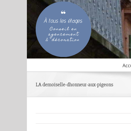
Passer
au
contenu
Acc
LA demoiselle-dhonneur-aux-pigeons