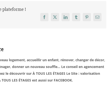
re plateforme !
Facebook
X
LinkedIn
Tumblr
Pinterest
Email
re
uveau logement, accueillir un enfant, rénover, changer de décor,
éménager, donner un nouveau souffle… Le conseil en agencement
ez le découvrir sur À TOUS LES ÉTAGES Le Site : valorisation
. À TOUS LES ÉTAGES est aussi sur FACEBOOK.