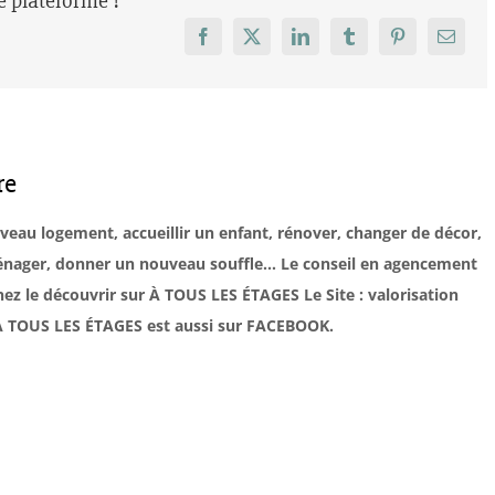
re plateforme !
Facebook
X
LinkedIn
Tumblr
Pinterest
Email
re
uveau logement, accueillir un enfant, rénover, changer de décor,
éménager, donner un nouveau souffle… Le conseil en agencement
ez le découvrir sur À TOUS LES ÉTAGES Le Site : valorisation
. À TOUS LES ÉTAGES est aussi sur FACEBOOK.