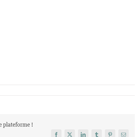
re plateforme !
Facebook
X
LinkedIn
Tumblr
Pinterest
Email